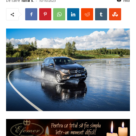
De către
Iulia S.
-
10/10/2023
1900