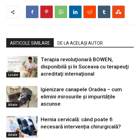
ARTICOLE SIMILARE
DE LA ACELAȘI AUTOR
Terapia revoluţionară BOWEN,
disponibilă şi în Suceava cu terapeuţi
acreditaţi internaţional
Locale
Igienizare canapele Oradea – cum
elimini mirosurile și impuritățile
ascunse
Altele
Hernia cervicală: când poate fi
necesară intervenția chirurgicală?
Altele