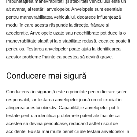
Îmbunătățirea manevrabilității și stabilității vehiculului este un
alt avantaj al testării anvelopelor. Anvelopele sunt esențiale
pentru manevrabilitatea vehiculului, deoarece influențează
modul în care acesta răspunde la direcție, frânare și
accelerație. Anvelopele uzate sau neechilibrate pot duce la o
manevrabilitate slabă și la o stabilitate redusă, ceea ce poate fi
periculos. Testarea anvelopelor poate ajuta la identificarea
acestor probleme înainte ca acestea să devină grave.
Conducere mai sigură
Conducerea în siguranță este o prioritate pentru fiecare șofer
responsabil, iar testarea anvelopelor joacă un rol crucial în
atingerea acestui obiectiv. Capabilitățile anvelopelor pot fi
testate pentru a identifica problemele potențiale înainte ca
acestea să devină periculoase, reducând astfel riscul de
accidente. Există mai multe beneficii ale testării anvelopelor în