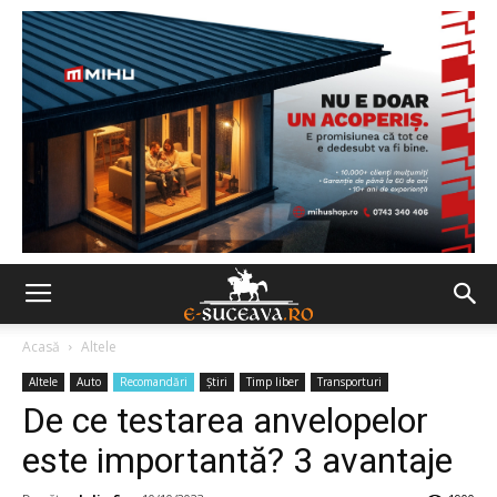
Acasă
Altele
Altele
Auto
Recomandări
Ştiri
Timp liber
Transporturi
De ce testarea anvelopelor
este importantă? 3 avantaje