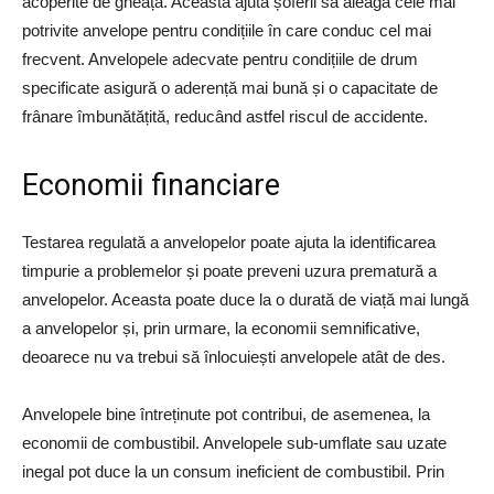
acoperite de gheață. Aceasta ajută șoferii să aleagă cele mai
potrivite anvelope pentru condițiile în care conduc cel mai
frecvent. Anvelopele adecvate pentru condițiile de drum
specificate asigură o aderență mai bună și o capacitate de
frânare îmbunătățită, reducând astfel riscul de accidente.
Economii financiare
Testarea regulată a anvelopelor poate ajuta la identificarea
timpurie a problemelor și poate preveni uzura prematură a
anvelopelor. Aceasta poate duce la o durată de viață mai lungă
a anvelopelor și, prin urmare, la economii semnificative,
deoarece nu va trebui să înlocuiești anvelopele atât de des.
Anvelopele bine întreținute pot contribui, de asemenea, la
economii de combustibil. Anvelopele sub-umflate sau uzate
inegal pot duce la un consum ineficient de combustibil. Prin