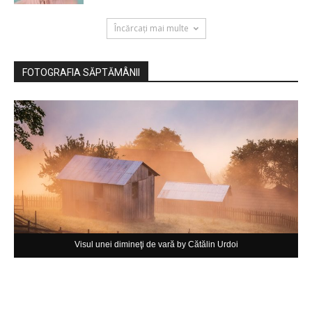
Încărcați mai multe
FOTOGRAFIA SĂPTĂMÂNII
Visul unei dimineţi de vară by Cătălin Urdoi