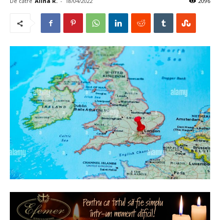
De către
Alina R.
-
18/04/2022
2096