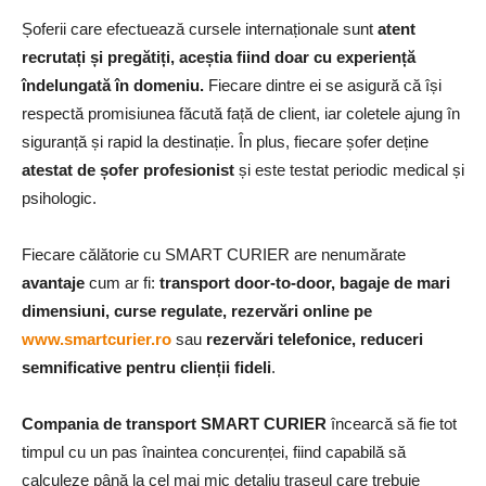
Șoferii care efectuează cursele internaționale sunt
atent
recrutați și pregătiți, aceștia fiind doar cu experiență
îndelungată în domeniu.
Fiecare dintre ei se asigură că își
respectă promisiunea făcută față de client, iar coletele ajung în
siguranță și rapid la destinație. În plus, fiecare șofer deține
atestat de șofer profesionist
și este testat periodic medical și
psihologic.
Fiecare călătorie cu SMART CURIER are nenumărate
avantaje
cum ar fi:
transport door-to-door, bagaje de mari
dimensiuni, curse regulate, rezervări online
pe
www.smartcurier.ro
sau
rezervări telefonice, reduceri
semnificative pentru clienții fideli
.
Compania de transport SMART CURIER
încearcă să fie tot
timpul cu un pas înaintea concurenței, fiind capabilă să
calculeze până la cel mai mic detaliu traseul care trebuie