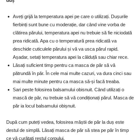
duș
Aveți grijă la temperatura apei pe care o utilizați. Dușurile
fierbinți sunt bune cu moderație, dar când vine vorba de
clătirea părului, temperatura apei nu trebuie să fie niciodată
prea ridicată. Apa cu o temperatură prea ridicată va
deschide cuticulele părului și vă va usca părul rapid.
Așadar, setați temperatura apei la călduță sau chiar rece.
Lăsați suficient timp pentru ca masca de păr să vă
pătrundă în păr. În cele mai multe cazuri, va dura cinci sau
mai multe minute pentru ca masca să-și facă treaba.
Sari peste folosirea balsamului obisnuit. Când utilizați o
mască de păr, nu trebuie să vă condiționați părul. Masca de
păr ia locul balsamului obișnuit.
După cum puteți vedea, folosirea măștii de păr la duș este
destul de simplă. Lăsați masca de păr să stea pe păr în timp
ce vă curățați restul corpului.