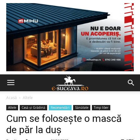
Acasă
Altele
Altele
Casă şi Grădină
Recomandări
Sănătate
Timp liber
Cum se folosește o mască
de păr la duș