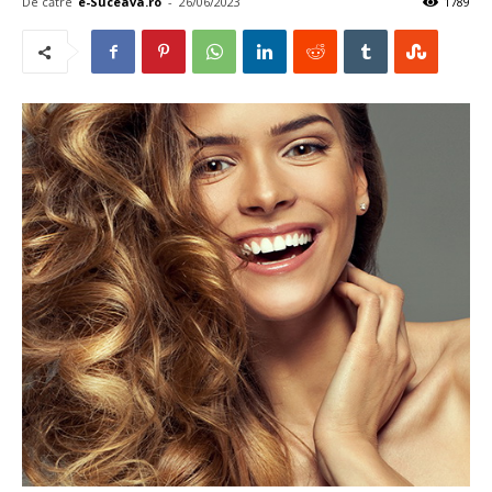
De către
e-Suceava.ro
-
26/06/2023
1789