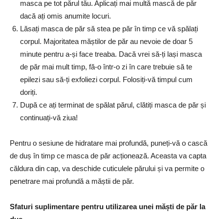
masca pe tot părul tău. Aplicați mai multă mască de păr
dacă ați omis anumite locuri.
Lăsați masca de păr să stea pe păr în timp ce vă spălați
corpul. Majoritatea măștilor de păr au nevoie de doar 5
minute pentru a-și face treaba. Dacă vrei să-ți lași masca
de păr mai mult timp, fă-o într-o zi în care trebuie să te
epilezi sau să-ți exfoliezi corpul. Folosiți-vă timpul cum
doriți.
După ce ați terminat de spălat părul, clătiți masca de păr și
continuați-vă ziua!
Pentru o sesiune de hidratare mai profundă, puneți-vă o cască
de duș în timp ce masca de păr acționează. Aceasta va capta
căldura din cap, va deschide cuticulele părului și va permite o
penetrare mai profundă a măștii de păr.
Sfaturi suplimentare pentru utilizarea unei măști de păr la