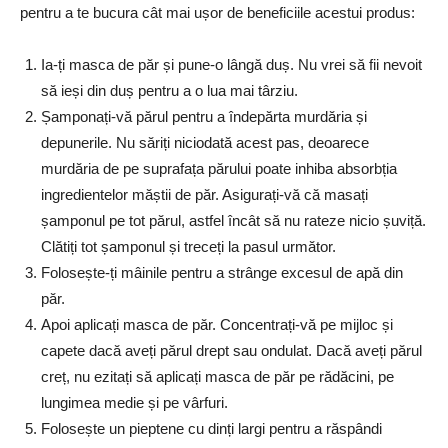
pentru a te bucura cât mai ușor de beneficiile acestui produs:
Ia-ți masca de păr și pune-o lângă duș. Nu vrei să fii nevoit
să ieși din duș pentru a o lua mai târziu.
Șamponați-vă părul pentru a îndepărta murdăria și
depunerile. Nu săriți niciodată acest pas, deoarece
murdăria de pe suprafața părului poate inhiba absorbția
ingredientelor măștii de păr. Asigurați-vă că masați
șamponul pe tot părul, astfel încât să nu rateze nicio șuviță.
Clătiți tot șamponul și treceți la pasul următor.
Folosește-ți mâinile pentru a strânge excesul de apă din
păr.
Apoi aplicați masca de păr. Concentrați-vă pe mijloc și
capete dacă aveți părul drept sau ondulat. Dacă aveți părul
creț, nu ezitați să aplicați masca de păr pe rădăcini, pe
lungimea medie și pe vârfuri.
Folosește un pieptene cu dinți largi pentru a răspândi