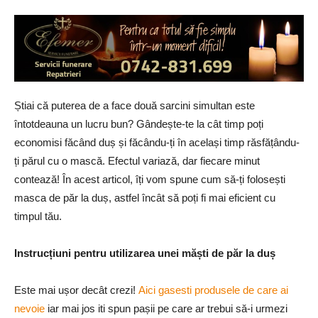
Știai că puterea de a face două sarcini simultan este
întotdeauna un lucru bun? Gândește-te la cât timp poți
economisi făcând duș și făcându-ți în același timp răsfățându-
ți părul cu o mască. Efectul variază, dar fiecare minut
contează! În acest articol, îți vom spune cum să-ți folosești
masca de păr la duș, astfel încât să poți fi mai eficient cu
timpul tău.
Instrucțiuni pentru utilizarea unei măști de păr la duș
Este mai ușor decât crezi!
Aici gasesti produsele de care ai
nevoie
iar mai jos iti spun pașii pe care ar trebui să-i urmezi