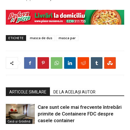
ETICHETE
masca de dus
masca par
ARTICOLE SIMILARE
DE LA ACELAȘI AUTOR
Care sunt cele mai frecvente întrebări
primite de Containere FDC despre
casele container
Casă şi Grădină