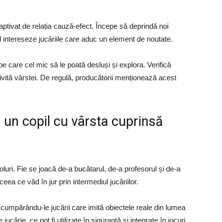
aptivat de relația cauză-efect. Începe să deprindă noi
îl intereseze jucăriile care aduc un element de noutate.
 pe care cel mic să le poată desluși și explora. Verifică
rivită vârstei. De regulă, producătorii menționează acest
u un copil cu vârsta cuprinsă
e roluri. Fie se joacă de-a bucătarul, de-a profesorul și de-a
ea ce văd în jur prin intermediul jucăriilor.
 cumpărându-le jucării care imită obiectele reale din lumea
 jucărie, ce pot fi utilizate în siguranță și integrate în jocuri