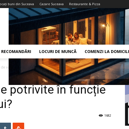
ocaţi buni din Suceava
Cazare Suceava
Restaurante & Pizza
RECOMANDĂRI
LOCURI DE MUNCĂ
COMENZI LA DOMICIL
e de vârsta copilului?
e potrivite în funcție
ui?
1682