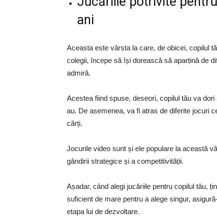
Jucăriile potrivite pentr
ani
Aceasta este vârsta la care, de obicei, copilul 
colegii, începe să își dorească să aparțină de dif
admiră.
Acestea fiind spuse, deseori, copilul tău va dori 
au. De asemenea, va fi atras de diferite jocuri
cărți.
Jocurile video sunt și ele populare la această vâr
gândirii strategice și a competitivității.
Așadar, când alegi jucăriile pentru copilul tău, ț
suficient de mare pentru a alege singur, asigură-
etapa lui de dezvoltare.