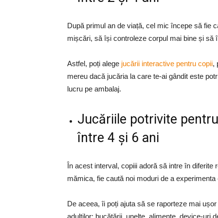
După primul an de viață, cel mic începe să fie c
mișcări, să își controleze corpul mai bine și să 
Astfel, poți alege
jucării interactive pentru copii
,
mereu dacă jucăria la care te-ai gândit este pot
lucru pe ambalaj.
Jucăriile potrivite pentr
între 4 și 6 ani
În acest interval, copiii adoră să intre în diferit
mămica, fie caută noi moduri de a experimenta ce
De aceea, îi poți ajuta să se raporteze mai ușor
adulților: bucătării, unelte, alimente, device-uri de