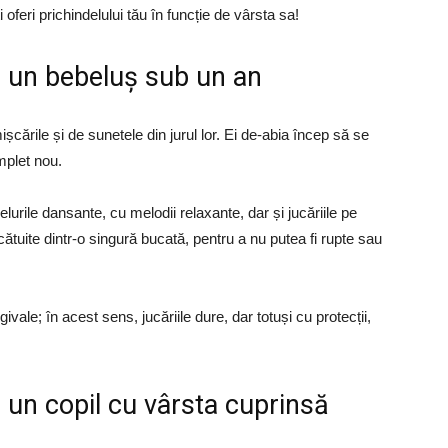
ți oferi prichindelului tău în funcție de vârsta sa!
ru un bebeluș sub un an
mișcările și de sunetele din jurul lor. Ei de-abia încep să se
mplet nou.
lurile dansante, cu melodii relaxante, dar și jucăriile pe
ătuite dintr-o singură bucată, pentru a nu putea fi rupte sau
ivale; în acest sens, jucăriile dure, dar totuși cu protecții,
u un copil cu vârsta cuprinsă