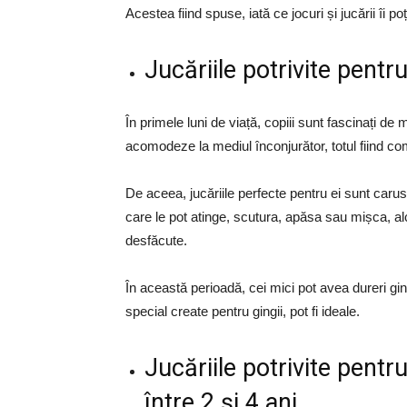
Acestea fiind spuse, iată ce jocuri și jucării îi po
Jucăriile potrivite pent
În primele luni de viață, copiii sunt fascinați de 
acomodeze la mediul înconjurător, totul fiind co
De aceea, jucăriile perfecte pentru ei sunt caruse
care le pot atinge, scutura, apăsa sau mișca, alc
desfăcute.
În această perioadă, cei mici pot avea dureri ging
special create pentru gingii, pot fi ideale.
Jucăriile potrivite pentr
între 2 și 4 ani