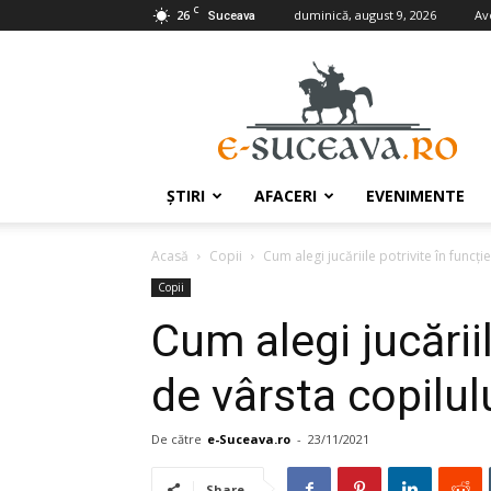
C
26
duminică, august 9, 2026
Av
Suceava
e-
Suceava.ro
ŞTIRI
AFACERI
EVENIMENTE
Acasă
Copii
Cum alegi jucăriile potrivite în funcți
Copii
Cum alegi jucăriil
de vârsta copilul
De către
e-Suceava.ro
-
23/11/2021
Share