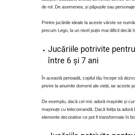
de rol. De asemenea, și păpușile sau personajele
Printre jucăriile ideale la aceste vârste se număr
precum Lego, la un nivel puțin mai dificil decât 
Jucăriile potrivite pentr
între 6 și 7 ani
În această perioadă, copilul tău începe să dezvol
privire la anumite domenii ale vieții, iar aceste p
De exemplu, dacă cel mic adoră mașinile și cun
mașinuțe cu telecomandă. Dacă fetița ta adoră bi
elemente decorative ce pot fi transformate în brăț