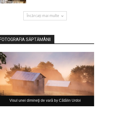
Încărcați mai multe
FOTOGRAFIA SĂPTĂMÂNII
Visul unei dimineţi de vară by Cătălin Urdoi