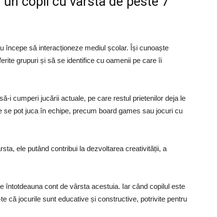
u un copil cu vârsta de peste 7
tău începe să interacționeze mediul școlar. Își cunoaște
erite grupuri și să se identifice cu oamenii pe care îi
să-i cumperi jucării actuale, pe care restul prietenilor deja le
 ce se pot juca în echipe, precum board games sau jocuri cu
sta, ele putând contribui la dezvoltarea creativității, a
ine întotdeauna cont de vârsta acestuia. Iar când copilul este
te că jocurile sunt educative și constructive, potrivite pentru