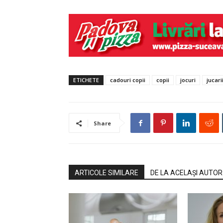
ETICHETE
cadouri copii
copii
jocuri
jucari
Share
ARTICOLE SIMILARE
DE LA ACELAȘI AUTOR