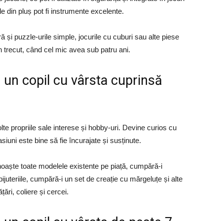
 din pluș pot fi instrumente excelente.
ă și puzzle-urile simple, jocurile cu cuburi sau alte piese
în trecut, când cel mic avea sub patru ani.
u un copil cu vârsta cuprinsă
te propriile sale interese și hobby-uri. Devine curios cu
asiuni este bine să fie încurajate și susținute.
oaște toate modelele existente pe piață, cumpără-i
juteriile, cumpără-i un set de creație cu mărgeluțe și alte
ări, coliere și cercei.