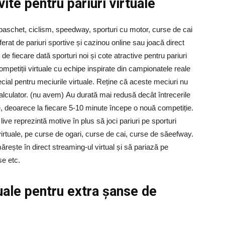
ite pentru pariuri virtuale
s, baschet, ciclism, speedway, sporturi cu motor, curse de cai
eferat de pariuri sportive și cazinou online sau joacă direct
 de fiecare dată sporturi noi și cote atractive pentru pariuri
ompetiții virtuale cu echipe inspirate din campionatele reale
ecial pentru meciurile virtuale. Reține că aceste meciuri nu
calculator. (nu avem) Au durată mai redusă decât întrecerile
re, deoarece la fiecare 5-10 minute începe o nouă competiție.
live reprezintă motive în plus să joci pariuri pe sporturi
i virtuale, pe curse de ogari, curse de cai, curse de săeefway.
mărește în direct streaming-ul virtual și să pariază pe
se etc.
tuale pentru extra șanse de