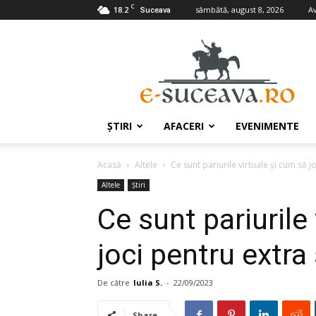
C
18.2
sâmbătă, august 8, 2026
A
Suceava
e-
Suceava.ro
ŞTIRI
AFACERI
EVENIMENTE
Acasă
Altele
Ce sunt pariurile virtuale și cum să j
Altele
Ştiri
Ce sunt pariurile
joci pentru extra
De către
Iulia S.
-
22/09/2023
Share