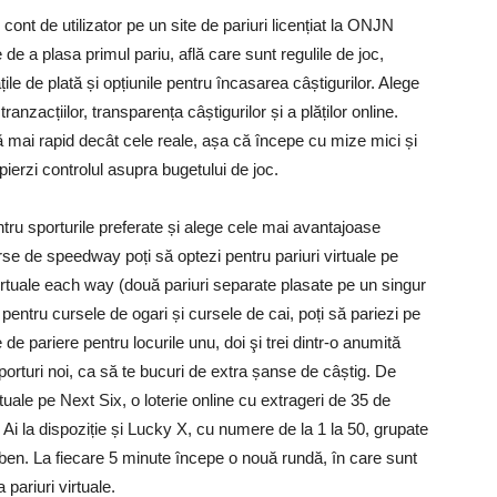
 cont de utilizator pe un site de pariuri licențiat la ONJN
 de a plasa primul pariu, află care sunt regulile de joc,
ățile de plată și opțiunile pentru încasarea câștigurilor. Alege
ranzacțiilor, transparența câștigurilor și a plăților online.
ră mai rapid decât cele reale, așa că începe cu mize mici și
ierzi controlul asupra bugetului de joc.
entru sporturile preferate și alege cele mai avantajoase
rse de speedway poți să optezi pentru pariuri virtuale pe
 virtuale each way (două pariuri separate plasate pe un singur
m, pentru cursele de ogari și cursele de cai, poți să pariezi pe
e de pariere pentru locurile unu, doi şi trei dintr-o anumită
porturi noi, ca să te bucuri de extra șanse de câștig. De
tuale pe Next Six, o loterie online cu extrageri de 35 de
. Ai la dispoziție și Lucky X, cu numere de la 1 la 50, grupate
alben. La fiecare 5 minute începe o nouă rundă, în care sunt
pariuri virtuale.