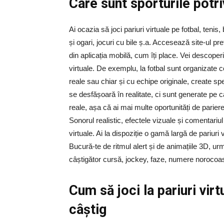
Care sunt sporturile potriv
Ai ocazia să joci pariuri virtuale pe fotbal, teni
și ogari, jocuri cu bile ș.a. Accesează site-ul pr
din aplicația mobilă, cum îți place. Vei descoperi
virtuale. De exemplu, la fotbal sunt organizate c
reale sau chiar și cu echipe originale, create sp
se desfășoară în realitate, ci sunt generate pe 
reale, așa că ai mai multe oportunități de parie
Sonorul realistic, efectele vizuale și comentariul 
virtuale. Ai la dispoziție o gamă largă de pariur
Bucură-te de ritmul alert și de animațiile 3D, ur
câștigător cursă, jockey, faze, numere norocoa
Cum să joci la pariuri vir
câștig