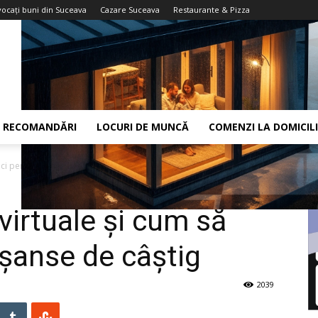
vocaţi buni din Suceava
Cazare Suceava
Restaurante & Pizza
RECOMANDĂRI
LOCURI DE MUNCĂ
COMENZI LA DOMICIL
oci pentru extra șanse de...
 virtuale și cum să
 șanse de câștig
2039