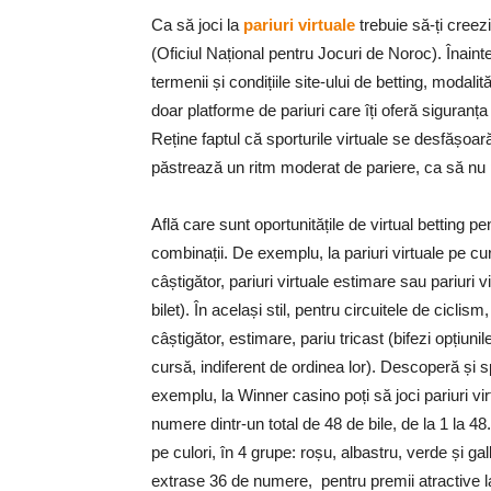
Ca să joci la
pariuri virtuale
trebuie să-ți creezi
(Oficiul Național pentru Jocuri de Noroc). Înainte
termenii și condițiile site-ului de betting, modalit
doar platforme de pariuri care îți oferă siguranța t
Reține faptul că sporturile virtuale se desfășoa
păstrează un ritm moderat de pariere, ca să nu p
Află care sunt oportunitățile de virtual betting p
combinații. De exemplu, la pariuri virtuale pe cu
câștigător, pariuri virtuale estimare sau pariuri
bilet). În același stil, pentru circuitele de ciclis
câștigător, estimare, pariu tricast (bifezi opțiunil
cursă, indiferent de ordinea lor). Descoperă și s
exemplu, la Winner casino poți să joci pariuri vir
numere dintr-un total de 48 de bile, de la 1 la 48
pe culori, în 4 grupe: roșu, albastru, verde și g
extrase 36 de numere, pentru premii atractive la 