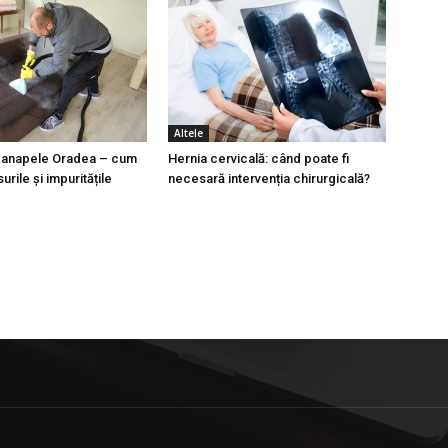
Altele
 canapele Oradea – cum
Hernia cervicală: când poate fi
urile și impuritățile
necesară intervenția chirurgicală?