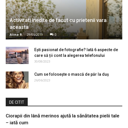
Activitati inedite de facut cu prietenii vara
aceasta
Alina R.
-
29/05/2019
0
Ești pasionat de fotografie? Iată 6 aspecte de
care să ții cont la alegerea telefonului
30/08/2023
Cum se folosește o mască de păr la duș
26/06/2023
DE CITIT
Ciorapii din lână merinos ajută la sănătatea pielii tale
– iată cum