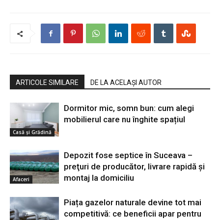
ARTICOLE SIMILARE
DE LA ACELAȘI AUTOR
Dormitor mic, somn bun: cum alegi
mobilierul care nu înghite spațiul
Casă şi Grădină
Depozit fose septice în Suceava –
preţuri de producător, livrare rapidă şi
montaj la domiciliu
Afaceri
Piața gazelor naturale devine tot mai
competitivă: ce beneficii apar pentru