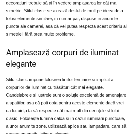
decorațiuni trebuie să ai în vedere amplasarea lor cât mai
simetric. Stilul clasic se axează destul de mult pe ideea de a
folosi elemente similare, în număr par, dispuse în anumite
puncte ale camerei, așa că vei putea respecta acest criteriu al
simetriei, fără prea multe probleme.
Amplasează corpuri de iluminat
elegante
Stilul clasic impune folosirea liniilor feminine și implicit a
corpurilor de iluminat cu trăsături cât mai elegante.
Candelabrele și lustrele sunt o soluție excelentă de amenajare
a spațiilor, așa că poți opta pentru aceste elemente dacă vrei
ca locuința ta să respecte cât mai mult din cerințele stilului
clasic. Folosește lumină caldă și în cazul iluminării punctuale,
a unor anumite zone, utilizează aplice sau lampadare, care să
creeze un spațiu intim și elegant.