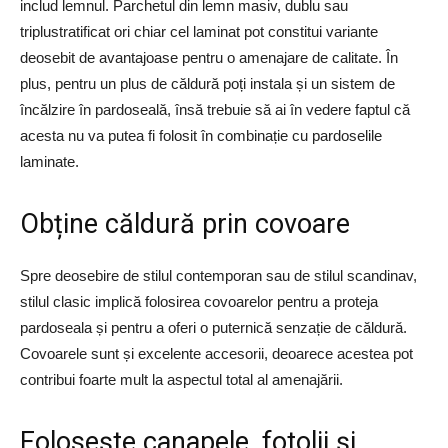
includ lemnul. Parchetul din lemn masiv, dublu sau
triplustratificat ori chiar cel laminat pot constitui variante
deosebit de avantajoase pentru o amenajare de calitate. În
plus, pentru un plus de căldură poți instala și un sistem de
încălzire în pardoseală, însă trebuie să ai în vedere faptul că
acesta nu va putea fi folosit în combinație cu pardoselile
laminate.
Obține căldură prin covoare
Spre deosebire de stilul contemporan sau de stilul scandinav,
stilul clasic implică folosirea covoarelor pentru a proteja
pardoseala și pentru a oferi o puternică senzație de căldură.
Covoarele sunt și excelente accesorii, deoarece acestea pot
contribui foarte mult la aspectul total al amenajării.
Folosește canapele, fotolii și