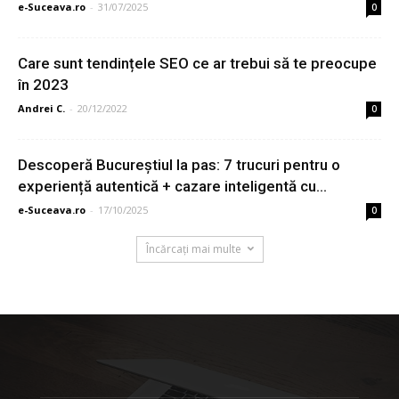
e-Suceava.ro
-
31/07/2025
0
Care sunt tendințele SEO ce ar trebui să te preocupe
în 2023
Andrei C.
-
20/12/2022
0
Descoperă Bucureștiul la pas: 7 trucuri pentru o
experiență autentică + cazare inteligentă cu...
e-Suceava.ro
-
17/10/2025
0
Încărcați mai multe