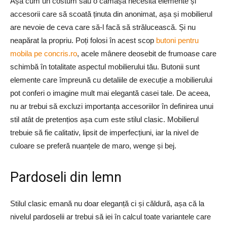
Așa cum un costum sau o cămașă necesită elemente și
accesorii care să scoată ținuta din anonimat, așa și mobilierul
are nevoie de ceva care să-l facă să strălucească. Și nu
neapărat la propriu. Poți folosi în acest scop
butoni pentru
mobila pe concris.ro
, acele mânere deosebit de frumoase care
schimbă în totalitate aspectul mobilierului tău. Butonii sunt
elemente care împreună cu detaliile de execuție a mobilierului
pot conferi o imagine mult mai elegantă casei tale. De aceea,
nu ar trebui să excluzi importanța accesoriilor în definirea unui
stil atât de pretențios așa cum este stilul clasic. Mobilierul
trebuie să fie calitativ, lipsit de imperfecțiuni, iar la nivel de
culoare se preferă nuanțele de maro, wenge și bej.
Pardoseli din lemn
Stilul clasic emană nu doar eleganță ci și căldură, așa că la
nivelul pardoselii ar trebui să iei în calcul toate variantele care