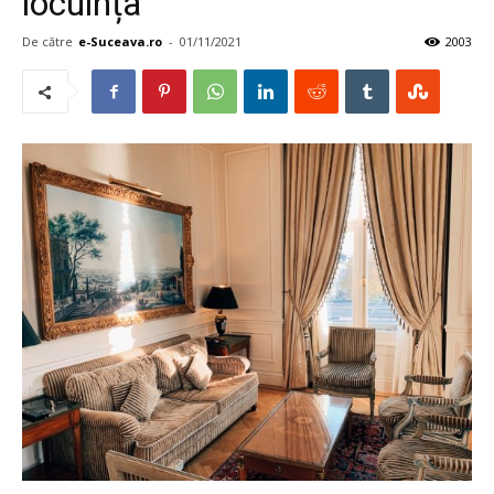
locuința
De către
e-Suceava.ro
-
01/11/2021
2003