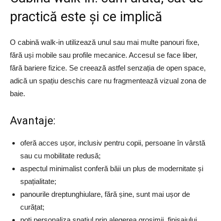
practică este și ce implică
O cabină walk-in utilizează unul sau mai multe panouri fixe,
fără uși mobile sau profile mecanice. Accesul se face liber,
fără bariere fizice. Se creează astfel senzația de open space,
adică un spațiu deschis care nu fragmentează vizual zona de
baie.
Avantaje:
oferă acces ușor, inclusiv pentru copii, persoane în vârstă
sau cu mobilitate redusă;
aspectul minimalist conferă băii un plus de modernitate și
spațialitate;
panourile dreptunghiulare, fără șine, sunt mai ușor de
curățat;
poți personaliza spațiul prin alegerea grosimii, finisajului