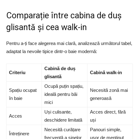
Comparație între cabina de duș
glisantă și cea walk-in
Pentru a-ți face alegerea mai clară, analizează următorul tabel,
adaptat la nevoile tipice dintr-o baie modernă:
Cabină de duș
Criteriu
Cabină walk-in
glisantă
Ocupă puțin spațiu,
Spațiu ocupat
Necesită zonă mai
ideală pentru băi
în baie
generoasă
mici
Uși culisante,
Acces direct, fără
Acces
deschidere limitată
uși
Necesită curățare
Panouri simple,
Întreținere
frecventă a șinelor
ușor de menținut