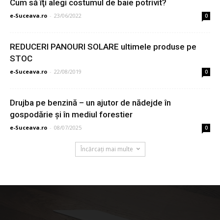
Cum să îţi alegi costumul de baie potrivit?
e-Suceava.ro
-
23/06/2022
0
REDUCERI PANOURI SOLARE ultimele produse pe
STOC
e-Suceava.ro
-
22/08/2019
0
Drujba pe benzină – un ajutor de nădejde în
gospodărie şi în mediul forestier
e-Suceava.ro
-
08/07/2025
0
Încărcați mai multe