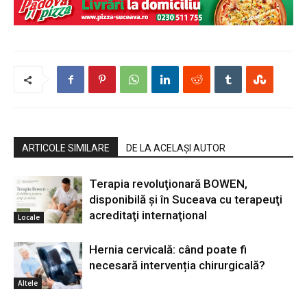
ARTICOLE SIMILARE
DE LA ACELAȘI AUTOR
Terapia revoluţionară BOWEN,
disponibilă şi în Suceava cu terapeuţi
acreditaţi internaţional
Locale
Hernia cervicală: când poate fi
necesară intervenția chirurgicală?
Altele