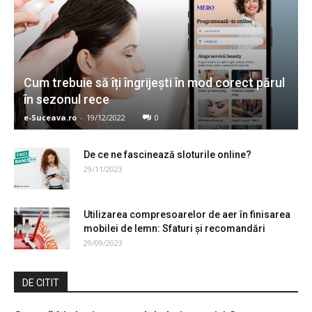
Cum trebuie să îți îngrijești în mod corect părul
în sezonul rece
e-Suceava.ro
-
19/12/2022
0
De ce ne fascinează sloturile online?
29/11/2023
Utilizarea compresoarelor de aer în finisarea
mobilei de lemn: Sfaturi și recomandări
29/09/2023
DE CITIT