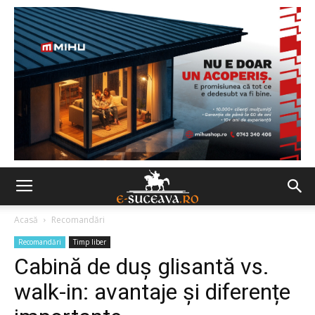
Acasă
Recomandări
Recomandări
Timp liber
Cabină de duș glisantă vs.
walk-in: avantaje și diferențe