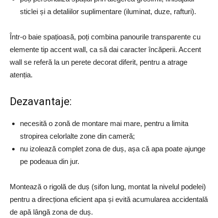
sticlei și a detaliilor suplimentare (iluminat, duze, rafturi).
Într-o baie spațioasă, poți combina panourile transparente cu
elemente tip accent wall, ca să dai caracter încăperii. Accent
wall se referă la un perete decorat diferit, pentru a atrage
atenția.
Dezavantaje:
necesită o zonă de montare mai mare, pentru a limita
stropirea celorlalte zone din cameră;
nu izolează complet zona de duș, așa că apa poate ajunge
pe podeaua din jur.
Montează o rigolă de duș (sifon lung, montat la nivelul podelei)
pentru a direcționa eficient apa și evită acumularea accidentală
de apă lângă zona de duș.