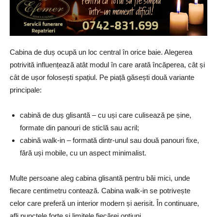
Cabina de duș ocupă un loc central în orice baie. Alegerea
potrivită influențează atât modul în care arată încăperea, cât și
cât de ușor folosești spațiul. Pe piață găsești două variante
principale:
cabină de duș glisantă – cu uși care culisează pe șine,
formate din panouri de sticlă sau acril;
cabină walk-in – formată dintr-unul sau două panouri fixe,
fără uși mobile, cu un aspect minimalist.
Multe persoane aleg cabina glisantă pentru băi mici, unde
fiecare centimetru contează. Cabina walk-in se potrivește
celor care preferă un interior modern și aerisit. În continuare,
afli punctele forte și limitele fiecărei opțiuni.