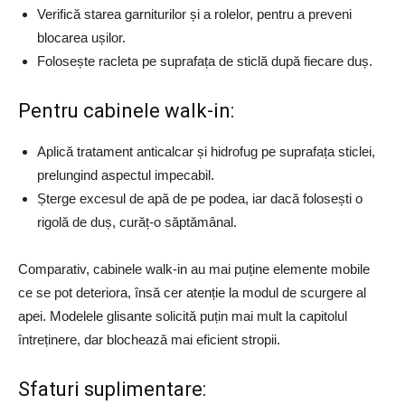
Verifică starea garniturilor și a rolelor, pentru a preveni
blocarea ușilor.
Folosește racleta pe suprafața de sticlă după fiecare duș.
Pentru cabinele walk-in:
Aplică tratament anticalcar și hidrofug pe suprafața sticlei,
prelungind aspectul impecabil.
Șterge excesul de apă de pe podea, iar dacă folosești o
rigolă de duș, curăț-o săptămânal.
Comparativ, cabinele walk-in au mai puține elemente mobile
ce se pot deteriora, însă cer atenție la modul de scurgere al
apei. Modelele glisante solicită puțin mai mult la capitolul
întreținere, dar blochează mai eficient stropii.
Sfaturi suplimentare: