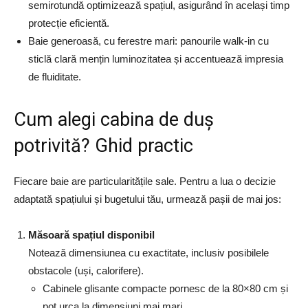
semirotundă optimizează spațiul, asigurând în același timp
protecție eficientă.
Baie generoasă, cu ferestre mari: panourile walk-in cu
sticlă clară mențin luminozitatea și accentuează impresia
de fluiditate.
Cum alegi cabina de duș
potrivită? Ghid practic
Fiecare baie are particularitățile sale. Pentru a lua o decizie
adaptată spațiului și bugetului tău, urmează pașii de mai jos:
Măsoară spațiul disponibil
Notează dimensiunea cu exactitate, inclusiv posibilele
obstacole (uși, calorifere).
Cabinele glisante compacte pornesc de la 80×80 cm și
pot urca la dimensiuni mai mari.