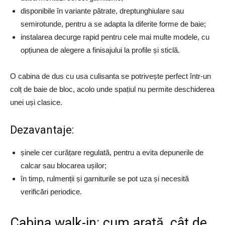
disponibile în variante pătrate, dreptunghiulare sau
semirotunde, pentru a se adapta la diferite forme de baie;
instalarea decurge rapid pentru cele mai multe modele, cu
opțiunea de alegere a finisajului la profile și sticlă.
O cabina de dus cu usa culisanta se potrivește perfect într-un
colț de baie de bloc, acolo unde spațiul nu permite deschiderea
unei uși clasice.
Dezavantaje:
șinele cer curățare regulată, pentru a evita depunerile de
calcar sau blocarea ușilor;
în timp, rulmenții și garniturile se pot uza și necesită
verificări periodice.
Cabina walk-in: cum arată, cât de