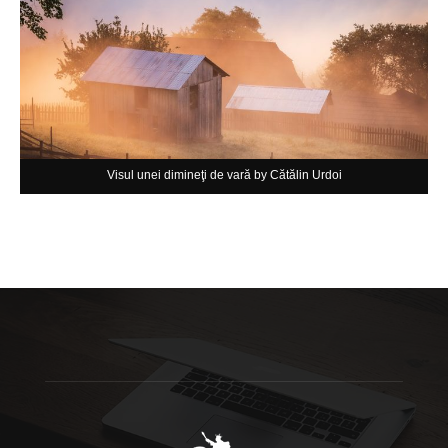
Visul unei dimineţi de vară by Cătălin Urdoi