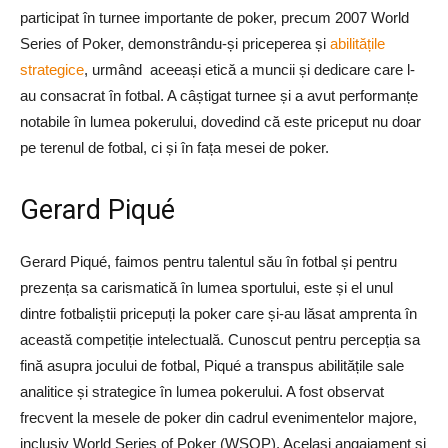
participat în turnee importante de poker, precum 2007 World
Series of Poker, demonstrându-și priceperea și
abilitățile
strategice
, urmând aceeași etică a muncii și dedicare care l-
au consacrat în fotbal. A câștigat turnee și a avut performanțe
notabile în lumea pokerului, dovedind că este priceput nu doar
pe terenul de fotbal, ci și în fața mesei de poker.
Gerard Piqué
Gerard Piqué, faimos pentru talentul său în fotbal și pentru
prezența sa carismatică în lumea sportului, este și el unul
dintre fotbaliștii pricepuți la poker care și-au lăsat amprenta în
această competiție intelectuală. Cunoscut pentru percepția sa
fină asupra jocului de fotbal, Piqué a transpus abilitățile sale
analitice și strategice în lumea pokerului. A fost observat
frecvent la mesele de poker din cadrul evenimentelor majore,
inclusiv World Series of Poker (WSOP). Același angajament și