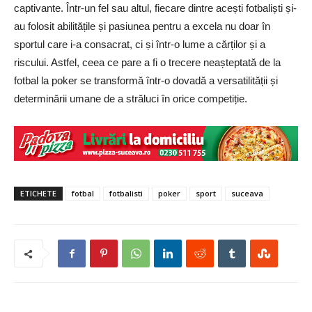
captivante. Într-un fel sau altul, fiecare dintre acești fotbaliști și-
au folosit abilitățile și pasiunea pentru a excela nu doar în
sportul care i-a consacrat, ci și într-o lume a cărților și a
riscului. Astfel, ceea ce pare a fi o trecere neașteptată de la
fotbal la poker se transformă într-o dovadă a versatilității și
determinării umane de a străluci în orice competiție.
ETICHETE
fotbal
fotbalisti
poker
sport
suceava