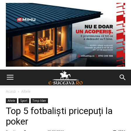
Acasă
Altele
Altele
Sport
Timp liber
Top 5 fotbaliști pricepuți la
poker