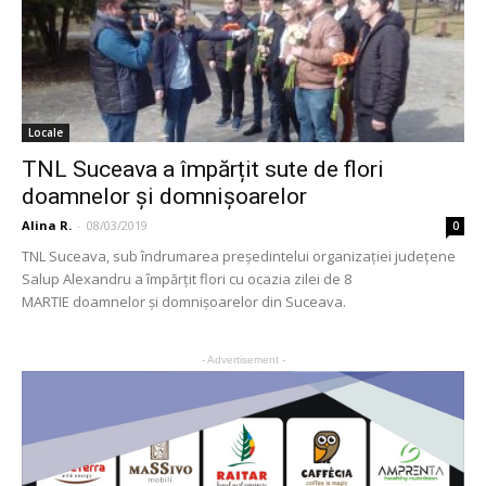
Locale
TNL Suceava a împărțit sute de flori
doamnelor și domnișoarelor
Alina R.
-
08/03/2019
0
TNL Suceava, sub îndrumarea președintelui organizației județene
Salup Alexandru a împărțit flori cu ocazia zilei de 8
MARTIE doamnelor și domnișoarelor din Suceava.
- Advertisement -