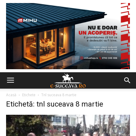
Acasă
Etichete
Tnl suceava 8 martie
Etichetă: tnl suceava 8 martie