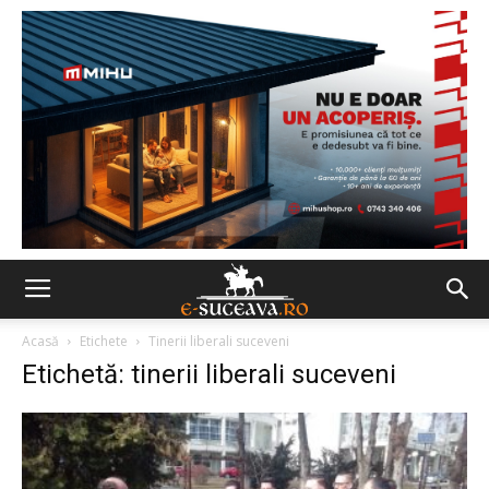
Acasă
Etichete
Tinerii liberali suceveni
Etichetă: tinerii liberali suceveni