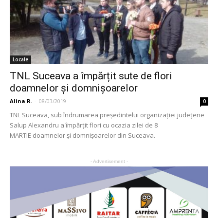
Locale
TNL Suceava a împărțit sute de flori
doamnelor și domnișoarelor
Alina R.
-
08/03/2019
0
TNL Suceava, sub îndrumarea președintelui organizației județene
Salup Alexandru a împărțit flori cu ocazia zilei de 8
MARTIE doamnelor și domnișoarelor din Suceava.
- Advertisement -