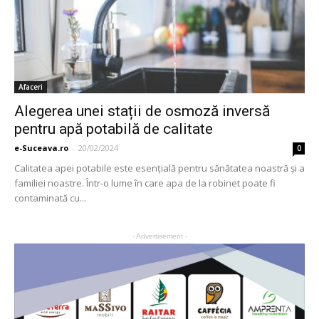
Afaceri
Alegerea unei stații de osmoză inversă
pentru apă potabilă de calitate
e-Suceava.ro
-
20/02/2024
0
Calitatea apei potabile este esențială pentru sănătatea noastră și a
familiei noastre. Într-o lume în care apa de la robinet poate fi
contaminată cu...
- Advertisement -