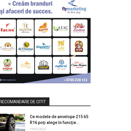
RECOMANDARE DE CITIT
Ce modele de anvelope 215 65
R16 poţi alege în funcţie...
19/03/2023