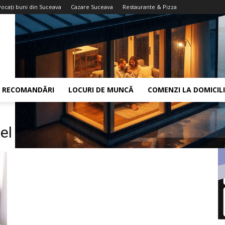
vocaţi buni din Suceava
Cazare Suceava
Restaurante & Pizza
RECOMANDĂRI
LOCURI DE MUNCĂ
COMENZI LA DOMICIL
el spa