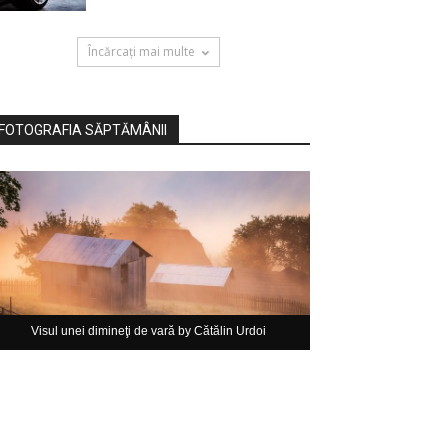
Încărcați mai multe
FOTOGRAFIA SĂPTĂMÂNII
Visul unei dimineţi de vară by Cătălin Urdoi