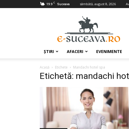
C
19.9
sâmbătă, august 8, 2026
A
Suceava
e-
Suceava.ro
ŞTIRI
AFACERI
EVENIMENTE
Acasă
Etichete
Mandachi hotel spa
Etichetă: mandachi hot