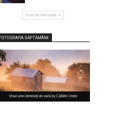
Încărcați mai multe
FOTOGRAFIA SĂPTĂMÂNII
Visul unei dimineţi de vară by Cătălin Urdoi