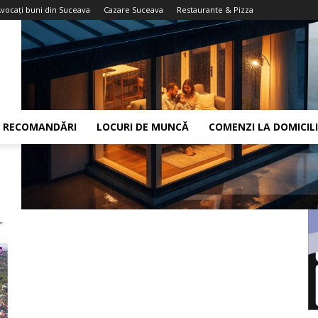
vocaţi buni din Suceava
Cazare Suceava
Restaurante & Pizza
RECOMANDĂRI
LOCURI DE MUNCĂ
COMENZI LA DOMICIL