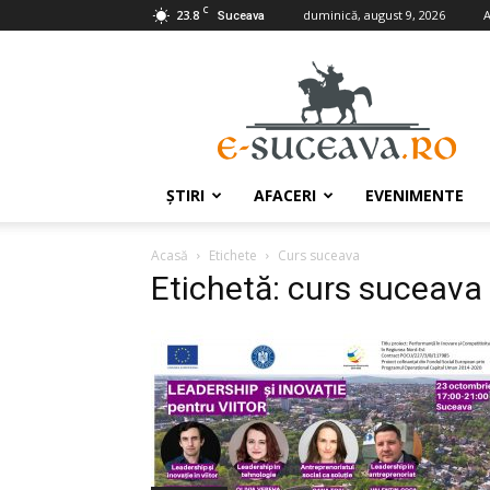
C
23.8
duminică, august 9, 2026
A
Suceava
e-
Suceava.ro
ŞTIRI
AFACERI
EVENIMENTE
Acasă
Etichete
Curs suceava
Etichetă: curs suceava