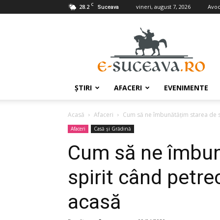
C
28.2
vineri, august 7, 2026
Avoc
Suceava
e-
Suceava.ro
ŞTIRI
AFACERI
EVENIMENTE
Acasă
Afaceri
Cum să ne îmbunătăţim starea de sp
Afaceri
Casă şi Grădină
Cum să ne îmbun
spirit când petr
acasă