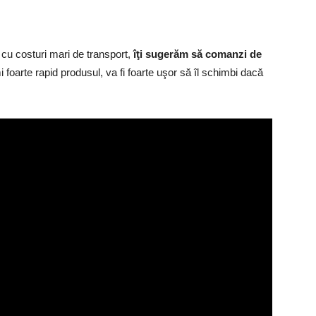
u costuri mari de transport,
îţi
sugerăm să comanzi de
 foarte rapid produsul, va fi foarte uşor să îl schimbi dacă