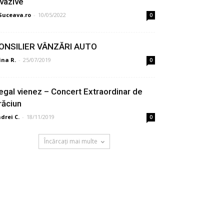
nvazive
Suceava.ro
-
10/05/2022
0
ONSILIER VÂNZĂRI AUTO
ina R.
-
25/07/2019
0
egal vienez – Concert Extraordinar de
răciun
drei C.
-
18/11/2019
0
Încărcați mai multe