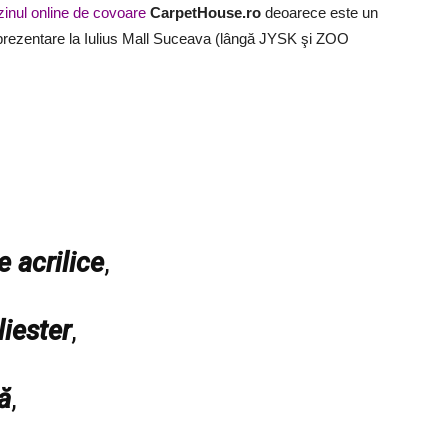
inul online de covoare
CarpetHouse.ro
deoarece este un
 prezentare la Iulius Mall Suceava (lângă JYSK şi ZOO
 acrilice
,
iester
,
ă
,