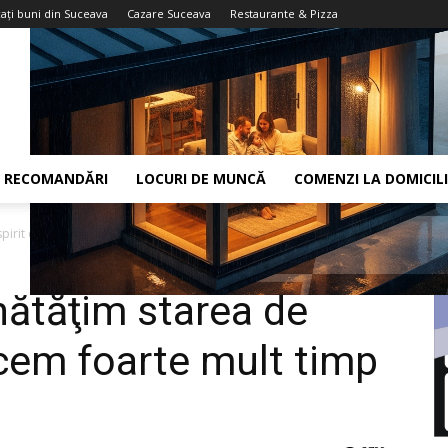
aţi buni din Suceava
Cazare Suceava
Restaurante & Pizza
RECOMANDĂRI
LOCURI DE MUNCĂ
COMENZI LA DOMICIL
irit când petrecem foarte mult timp...
ătăţim starea de
ecem foarte mult timp