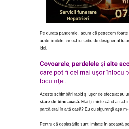
Pe durata pandemiei, acum că petrecem foarte 
arate limitele, iar ochiul critic de designer al t
idei.
Covoarele
,
perdelele
şi
alte ac
care pot fi cel mai uşor înlocu
locuinţei.
Aceste schimbări rapid şi uşor de efectuat au 
stare-de-bine acasă
. Mai ţii minte când ai sch
parcă erai în altă casă? Eu cu siguranţă aşa m-
Pentru că deplasările sunt limitate în această 