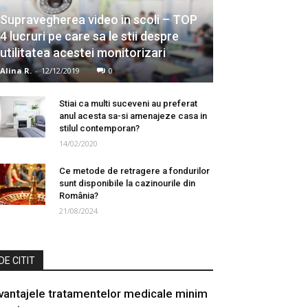
Supravegherea video in scoli – TOP
4 lucruri pe care sa le stii despre
utilitatea acestei monitorizari
Alina R.
-
12/12/2019
0
Stiai ca multi suceveni au preferat
anul acesta sa-si amenajeze casa in
stilul contemporan?
14/02/2020
Ce metode de retragere a fondurilor
sunt disponibile la cazinourile din
România?
21/08/2024
DE CITIT
vantajele tratamentelor medicale minim