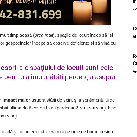
i
e-
C
mult timp acasă (
prea mult
), spaţiile de locuit încep să îşi
Al
uturor gospodinelor începe să observe deficienţe şi să vină cu
R
C
cesorii
ale spaţiului de locuit sunt cele
An
ite pentru a îmbunătăţi percepţia asupra
un
impact major
asupra stării de spirit şi a sentimentului de
imbat ultima dată covorul sau perdeaua? Nu te-ai simţit bine,
am simţit.
perioadă şi nu putem cutreiera magazinele de home design