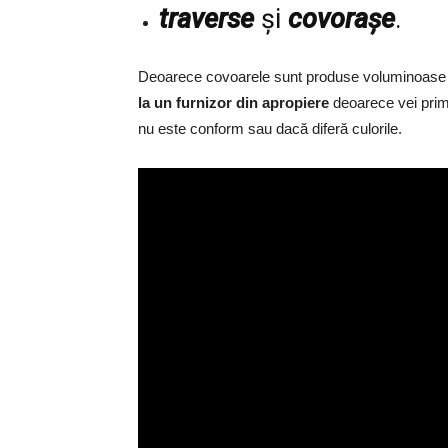
traverse
şi
covoraşe
.
Deoarece covoarele sunt produse voluminoase c
la un furnizor din apropiere
deoarece vei primi
nu este conform sau dacă diferă culorile.