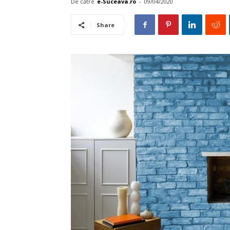
De către
e-Suceava.ro
-
09/04/2020
Share