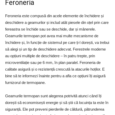
Feroneria
Feroneria este compusă din acele elemente de închidere și
deschidere a geamurilor și includ atât piesele din oțel prin care
fereastra se închide sau se deschide, dar și mânerele.
Geamurile termopan pot avea mai multe mecanisme de
închidere și, în funcție de sistemul pe care ți-l dorești, va trebui
să alegi și un tip de deschidere adecvat. Ferestrele moderne
au opțiuni multiple de deschidere – în patru trepte, prin
microventilație sau pe 6 mm, în plan paralel. Feroneria de
calitate asigură și o rezistență crescută la atacurile hoților. E
bine să te informezi înainte pentru a afla ce opțiuni îți asigură
furnizorul de termopane.
Geamurile termopan sunt alegerea potrivită atunci când îți
dorești să economisești energie și să știi că locuința ta este în
siguranță. Ele pot preveni pierderile de căldură, pătrunderea