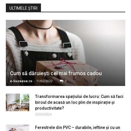
ULTIMELE ŞTIRI
Cum să dăruiești cel mai frumos cadou
e-Suceava.ro
-
11/02/2022
0
Transformarea spațiului de lucru: Cum să faci
biroul de acasă un loc plin de inspirație și
productivitate?
22/03/2024
Ferestrele din PVC – durabile, ieftine și cu un