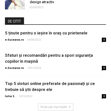
design atractiv
02/06/2022
DE CITIT
5 ținute pentru o ieșire în oraș cu prietenele
e-Suceava.ro
-
04/08/2022
0
Sfaturi și recomandări pentru a spori siguranța
copiilor în mașină
e-Suceava.ro
-
19/07/2024
0
Top 5 sloturi online preferate de pasionați și ce
trebuie să știi despre ele
Iulia S.
-
14/10/2023
0
Încărcați mai multe