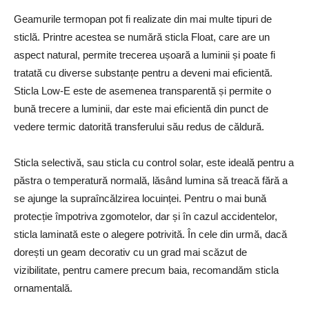
Geamurile termopan pot fi realizate din mai multe tipuri de
sticlă. Printre acestea se numără sticla Float, care are un
aspect natural, permite trecerea ușoară a luminii și poate fi
tratată cu diverse substanțe pentru a deveni mai eficientă.
Sticla Low-E este de asemenea transparentă și permite o
bună trecere a luminii, dar este mai eficientă din punct de
vedere termic datorită transferului său redus de căldură.
Sticla selectivă, sau sticla cu control solar, este ideală pentru a
păstra o temperatură normală, lăsând lumina să treacă fără a
se ajunge la supraîncălzirea locuinței. Pentru o mai bună
protecție împotriva zgomotelor, dar și în cazul accidentelor,
sticla laminată este o alegere potrivită. În cele din urmă, dacă
dorești un geam decorativ cu un grad mai scăzut de
vizibilitate, pentru camere precum baia, recomandăm sticla
ornamentală.