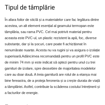
Tipul de tâmplărie
În afara foilor de sticlă și a materialelor care fac legătura dintre
acestea, un alt element esențial al geamului termopan este
tâmplăria, sau rama PVC. Cel mai potrivit material pentru
aceasta este PVC-ul, un plastic rezistent la apă, foc, diverse
substanțe, dar și la șocuri, care poate fi achiziționat în
nenumărate nuanțe. Acesta nu va rugini și va asigura o izolație
superioară.Adâncimea recomandată pentru un profil PVC este
de minim 74 mm și este indicat să optezi pentru unul cu trei
garnituri de izolare, spre deosebire de majoritatea modelelor
care au doar două. A treia garnitură are rolul de a etanșa mai
bine fereastra, de a proteja feroneria și a crește durata de viață
a tâmplăriei. Astfel, contribuie la scăderea costului întreținerii și
a facturilor de energie.