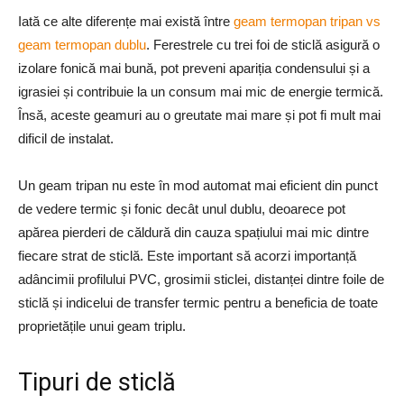
Iată ce alte diferențe mai există între
geam termopan tripan vs
geam termopan dublu
. Ferestrele cu trei foi de sticlă asigură o
izolare fonică mai bună, pot preveni apariția condensului și a
igrasiei și contribuie la un consum mai mic de energie termică.
Însă, aceste geamuri au o greutate mai mare și pot fi mult mai
dificil de instalat.
Un geam tripan nu este în mod automat mai eficient din punct
de vedere termic și fonic decât unul dublu, deoarece pot
apărea pierderi de căldură din cauza spațiului mai mic dintre
fiecare strat de sticlă. Este important să acorzi importanță
adâncimii profilului PVC, grosimii sticlei, distanței dintre foile de
sticlă și indicelui de transfer termic pentru a beneficia de toate
proprietățile unui geam triplu.
Tipuri de sticlă