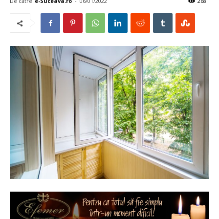
De către
e-Suceava.ro
-
06/01/2022
2681