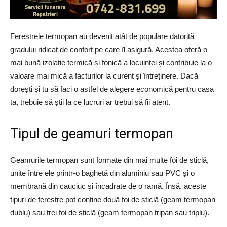
Ferestrele termopan au devenit atât de populare datorită
gradului ridicat de confort pe care îl asigură. Acestea oferă o
mai bună izolație termică și fonică a locuinței și contribuie la o
valoare mai mică a facturilor la curent și întreținere. Dacă
dorești și tu să faci o astfel de alegere economică pentru casa
ta, trebuie să știi la ce lucruri ar trebui să fii atent.
Tipul de geamuri termopan
Geamurile termopan sunt formate din mai multe foi de sticlă,
unite între ele printr-o baghetă din aluminiu sau PVC și o
membrană din cauciuc și încadrate de o ramă. Însă, aceste
tipuri de ferestre pot conține două foi de sticlă (geam termopan
dublu) sau trei foi de sticlă (geam termopan tripan sau triplu).