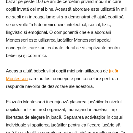
bazat pe peste 100 de ani de cercetări privind modul în care
copiii învață cel mai bine. Această abordare este utilizată în mii
de școli din întreaga lume și s-a demonstrat că ajută copiii să
se dezvolte în 5 domenii cheie: intelectual, social, fizic,
lingvistic și emoțional. O componentă cheie a abordării
Montessori este utilizarea jucăriilor Montessori special
concepute, care sunt colorate, durabile și captivante pentru
bebeluși și copii mici.
Aceasta ajută bebelușii și copiii mici prin utilizarea de
jucării
Montessori
care au fost concepute prin cercetare pentru a
răspunde nevoilor de dezvoltare ale acestora.
Filozofia Montessori încurajează plasarea jucăriilor la nivelul
copilului, într-un mod organizat, încurajând în același timp
libertatea de alegere în joacă. Separarea activităților în coșuri
individuale și spațierea jucăriilor pentru ca fiecare jucărie să
iasă în evidență le permite copiilor să aibă mai multe opțiuni în