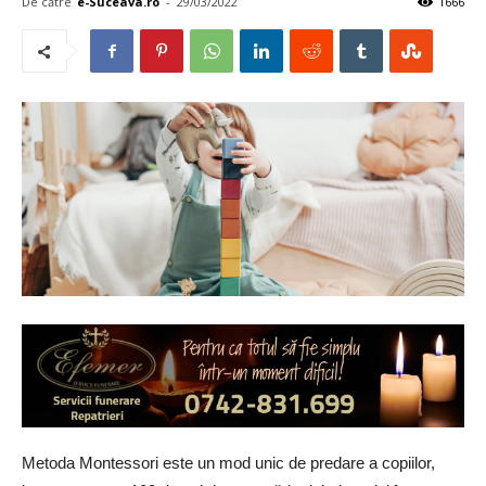
De către
e-Suceava.ro
-
29/03/2022
1666
Metoda Montessori este un mod unic de predare a copiilor,