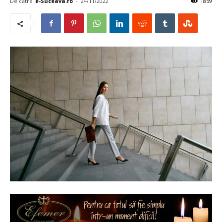
De către
e-Suceava.ro
-
24/11/2022
1859