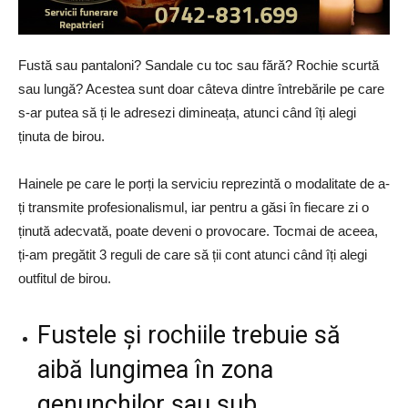
Fustă sau pantaloni? Sandale cu toc sau fără? Rochie scurtă
sau lungă? Acestea sunt doar câteva dintre întrebările pe care
s-ar putea să ți le adresezi dimineața, atunci când îți alegi
ținuta de birou.
Hainele pe care le porți la serviciu reprezintă o modalitate de a-
ți transmite profesionalismul, iar pentru a găsi în fiecare zi o
ținută adecvată, poate deveni o provocare. Tocmai de aceea,
ți-am pregătit 3 reguli de care să ții cont atunci când îți alegi
outfitul de birou.
Fustele și rochiile trebuie să
aibă lungimea în zona
genunchilor sau sub