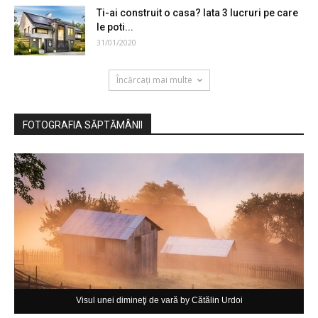
Ti-ai construit o casa? Iata 3 lucruri pe care
le poti...
31/01/2020
Încărcați mai multe
FOTOGRAFIA SĂPTĂMÂNII
Visul unei dimineţi de vară by Cătălin Urdoi