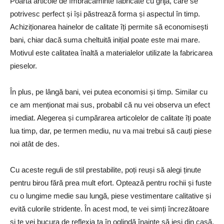
Poartă articole de îmbrăcăminte fabricate cu grijă, care se
potrivesc perfect și își păstrează forma și aspectul în timp.
Achiziționarea hainelor de calitate îți permite să economisești
bani, chiar dacă suma cheltuită inițial poate este mai mare.
Motivul este calitatea înaltă a materialelor utilizate la fabricarea
pieselor.
În plus, pe lângă bani, vei putea economisi și timp. Similar cu
ce am menționat mai sus, probabil că nu vei observa un efect
imediat. Alegerea și cumpărarea articolelor de calitate îți poate
lua timp, dar, pe termen mediu, nu va mai trebui să cauți piese
noi atât de des.
Cu aceste reguli de stil prestabilite, poți reuși să alegi ținute
pentru birou fără prea mult efort. Optează pentru rochii și fuste
cu o lungime medie sau lungă, piese vestimentare calitative și
evită culorile stridente. În acest mod, te vei simți încrezătoare
și te vei bucura de reflexia ta în oglindă înainte să ieși din casă.