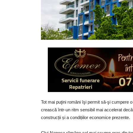
Tot mai puţini români îşi permit să-şi cumpere o
crească într-un ritm sensibil mai accelerat decât 
construcții și a condițiilor economice prezente.
Cluj-Napoca rămâne cel mai scump oraș din țară