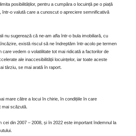
mita posibilităților, pentru a cumpăra o locuință pe o piață
re, într-o valută care a cunoscut o apreciere semnificativă
ali nu sugerează că ne-am afla într-o bula imobiliară, cu
ncăzire, există riscul să ne îndreptăm într-acolo pe termen
 care vedem o volatilitate tot mai ridicată a factorilor de
ccelerate ale inaccesibilității locuințelor, iar toate aceste
 târziu, se mai arată în raport.
 mare către a locui în chirie, în condițiile în care
ot mai scăzută.
 cei din 2007 – 2008, și în 2022 este important îndemnul la
utului.