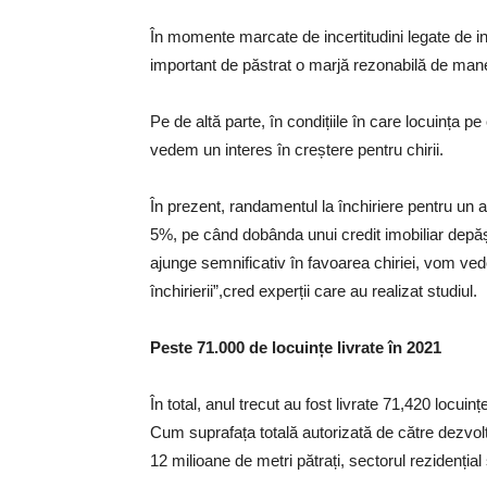
În momente marcate de incertitudini legate de inf
important de păstrat o marjă rezonabilă de man
Pe de altă parte, în condițiile în care locuința 
vedem un interes în creștere pentru chirii.
În prezent, randamentul la închiriere pentru un 
5%, pe când dobânda unui credit imobiliar depășe
ajunge semnificativ în favoarea chiriei, vom ved
închirierii”,cred experții care au realizat studiul.
Peste 71.000 de locuințe livrate în 2021
În total, anul trecut au fost livrate 71,420 locuin
Cum suprafața totală autorizată de către dezvol
12 milioane de metri pătrați, sectorul rezidenția