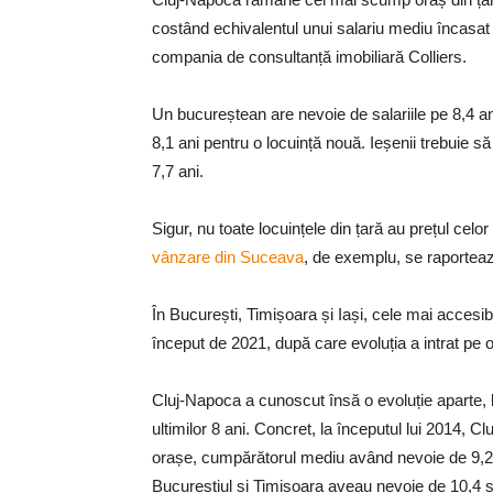
costând echivalentul unui salariu mediu încasat 
compania de consultanță imobiliară Colliers.
Un bucureștean are nevoie de salariile pe 8,4 ani
8,1 ani pentru o locuință nouă. Ieșenii trebuie s
7,7 ani.
Sigur, nu toate locuințele din țară au prețul cel
vânzare din Suceava
, de exemplu, se raportează
În București, Timișoara și Iași, cele mai accesibi
început de 2021, după care evoluția a intrat pe 
Cluj-Napoca a cunoscut însă o evoluție aparte, lo
ultimilor 8 ani. Concret, la începutul lui 2014, 
orașe, cumpărătorul mediu având nevoie de 9,2 an
Bucureștiul și Timișoara aveau nevoie de 10,4 și 