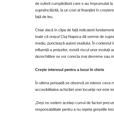
de suferit cumpărătorii care s-au împrumutat la li
supraîncălzită, la un cost al finanțării în crește
față de leu.
Chiar dacă în clipa de față indicatorii fundament
toate că orașul Cluj-Napoca dă semne de supraî
mediu, punctează autorii studiului. În contextul în
influență a prețurilor, există riscul unor evoluții a
dezechilibre se vor corecta mai devreme sau mai
Crește interesul pentru a locui în chirie
În ultima perioadă se observă un interes ceva mai
accesibilitatea achiziției unei locuințe noi este t
„Deși nu vedem același cumul de factori precum
responsabilitate pentru a nu repeta greșelile trec