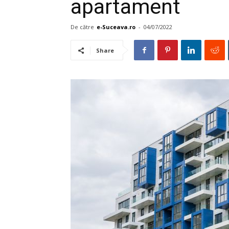
apartament
De către
e-Suceava.ro
-
04/07/2022
Share