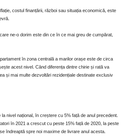
lație, costul finanțării, război sau situația economică, este
evră.
pe care ne-o dorim este din ce în ce mai greu de cumpărat,
apartament în zona centrală a marilor orașe este de circa
ște acest nivel. Când diferența dintre chirie și rată va
ea și mai multe dezvoltări rezidențiale destinate exclusiv
țe la nivel național, în creștere cu 5% față de anul precedent.
tatori în 2021 a crescut cu peste 15% față de 2020, la peste
l se îndreaptă spre noi maxime de livrare anul acesta.