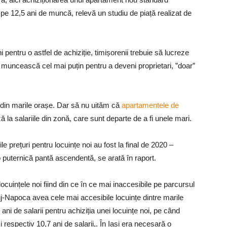
pe 12,5 ani de muncă, relevă un studiu de piață realizat de
 pentru o astfel de achiziție, timișorenii trebuie să lucreze
ă muncească cel mai puțin pentru a deveni proprietari, ”doar”
or din marile orașe. Dar să nu uităm că
apartamentele de
 la salariile din zonă, care sunt departe de a fi unele mari.
le prețuri pentru locuințe noi au fost la final de 2020 –
o puternică pantă ascendentă, se arată în raport.
cuințele noi fiind din ce în ce mai inaccesibile pe parcursul
Cluj-Napoca avea cele mai accesibile locuințe dintre marile
i de salarii pentru achiziția unei locuințe noi, pe când
respectiv 10,7 ani de salarii,. În Iași era necesară o