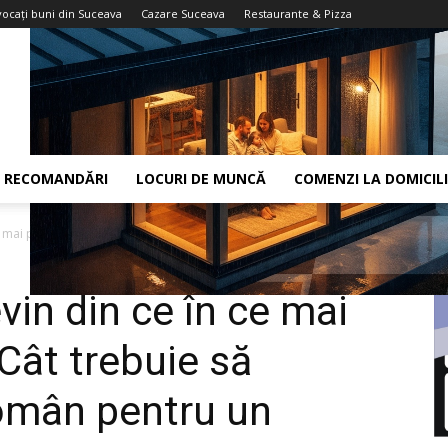
vocaţi buni din Suceava
Cazare Suceava
Restaurante & Pizza
RECOMANDĂRI
LOCURI DE MUNCĂ
COMENZI LA DOMICIL
 mai puțin accesibile. Cât trebuie...
vin din ce în ce mai
 Cât trebuie să
omân pentru un