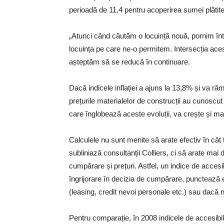
perioadă de 11,4 pentru acoperirea sumei plătite 
„Atunci când căutăm o locuință nouă, pornim înt
locuința pe care ne-o permitem. Intersecția aces
așteptăm să se reducă în continuare.
Dacă indicele inflației a ajuns la 13,8% și va răm
prețurile materialelor de construcții au cunoscut 
care înglobează aceste evoluții, va crește și ma
Calculele nu sunt menite să arate efectiv în c
subliniază consultanții Colliers, ci să arate ma
cumpărare și prețuri. Astfel, un indice de accesi
îngrijorare în decizia de cumpărare, punctează e
(leasing, credit nevoi personale etc.) sau dacă nu
Pentru comparație, în 2008 indicele de accesibili