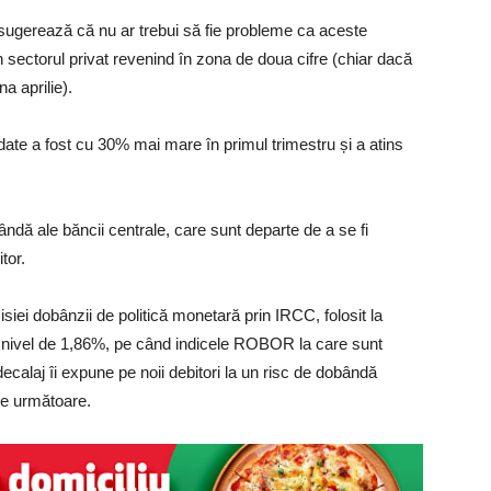
 sugerează că nu ar trebui să fie probleme ca aceste
in sectorul privat revenind în zona de doua cifre (chiar dacă
na aprilie).
ate a fost cu 30% mai mare în primul trimestru și a atins
ândă ale băncii centrale, care sunt departe de a se fi
itor.
siei dobânzii de politică monetară prin IRCC, folosit la
 un nivel de 1,86%, pe când indicele ROBOR la care sunt
ecalaj îi expune pe noii debitori la un risc de dobândă
ele următoare.