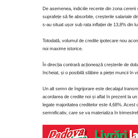
De asemenea, indiciile recente din zona cererii
suprafețe să fie absorbite, creșterile salariale d
s-au situat ușor sub rata inflației de 13,8% din lu
Totodată, volumul de credite ipotecare nou acord
noi maxime istorice.
În direcția contrară acționează creșterile de dob
încheiat, și o posibilă slăbire a pieței muncii în vi
Un alt semn de îngrijorare este decalajul transmi
acordarea de credite noi și aflat în prezent la
legate majoritatea creditelor este 4,68%. Acest d
semnificativ, care se va materializa în trimestr