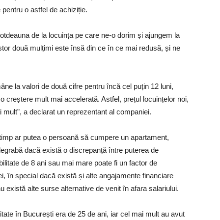
pentru o astfel de achiziție.
otdeauna de la locuința pe care ne-o dorim și ajungem la
tor două mulțimi este însă din ce în ce mai redusă, și ne
âne la valori de două cifre pentru încă cel puțin 12 luni,
o creștere mult mai accelerată. Astfel, prețul locuințelor noi,
i mult”, a declarat un reprezentant al companiei.
ât timp ar putea o persoană să cumpere un apartament,
i degrabă dacă există o discrepanță între puterea de
bilitate de 8 ani sau mai mare poate fi un factor de
i, în special dacă există și alte angajamente financiare
 există alte surse alternative de venit în afara salariului.
tate în București era de 25 de ani, iar cel mai mult au avut