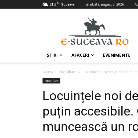
C
21.5
sâmbătă, august 8, 2026
A
Suceava
e-
Suceava.ro
ŞTIRI
AFACERI
EVENIMENTE
Acasă
Imobiliare
Locuințele noi devin din ce în ce
Imobiliare
Locuințele noi de
puțin accesibile.
muncească un r