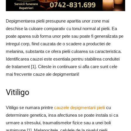
Depigmentarea pielii presupune aparitia unor zone mai
deschise la culoare comparativ cu tonul normal al pielii. Ea
poate aparea sub forma unor pete sau poate fi generalizata pe
intregul corp, fiind cauzata de o scadere a productiei de
melanina, substanta ce ofera pielii culoarea sa caracteristica.
Identificarea cauzei este esentiala pentru stabilirea conduitei
de tratament [1]. Citeste in continuare si afla care sunt cele
mai frecvente cauze ale depigmentarii!
Vitiligo
Vitiligo se numara printre
cauzele depigmentarii pielii
cu
determinare genetica, insa afectiunea se poate instala si ca
urmare a stresului, traumatismelor fizice sau a unei boli
autoimune [1]. Melanocitele, celulele de la nivelul pielii