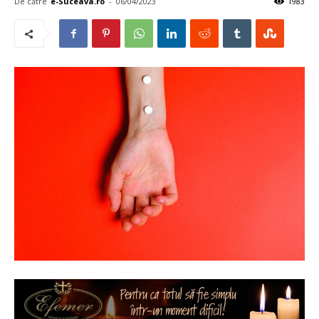
De către
e-Suceava.ro
-
06/04/2023
1983