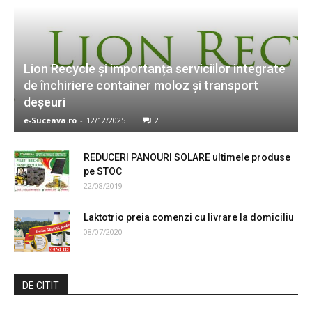
Lion Recycle și importanța serviciilor integrate
de închiriere container moloz și transport
deșeuri
e-Suceava.ro
-
12/12/2025
2
REDUCERI PANOURI SOLARE ultimele produse
pe STOC
22/08/2019
Laktotrio preia comenzi cu livrare la domiciliu
08/07/2020
DE CITIT