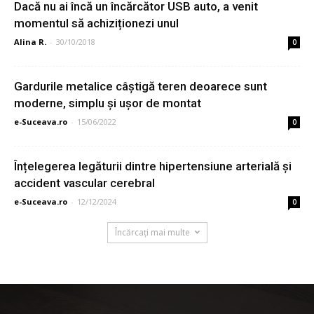
Dacă nu ai încă un încărcător USB auto, a venit
momentul să achiziționezi unul
Alina R.
-
30/10/2018
0
Gardurile metalice câştigă teren deoarece sunt
moderne, simplu şi uşor de montat
e-Suceava.ro
-
15/06/2022
0
Înțelegerea legăturii dintre hipertensiune arterială și
accident vascular cerebral
e-Suceava.ro
-
12/12/2024
0
Încărcați mai multe