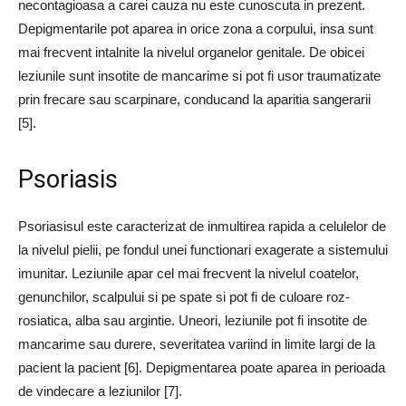
necontagioasa a carei cauza nu este cunoscuta in prezent.
Depigmentarile pot aparea in orice zona a corpului, insa sunt
mai frecvent intalnite la nivelul organelor genitale. De obicei
leziunile sunt insotite de mancarime si pot fi usor traumatizate
prin frecare sau scarpinare, conducand la aparitia sangerarii
[5].
Psoriasis
Psoriasisul este caracterizat de inmultirea rapida a celulelor de
la nivelul pielii, pe fondul unei functionari exagerate a sistemului
imunitar. Leziunile apar cel mai frecvent la nivelul coatelor,
genunchilor, scalpului si pe spate si pot fi de culoare roz-
rosiatica, alba sau argintie. Uneori, leziunile pot fi insotite de
mancarime sau durere, severitatea variind in limite largi de la
pacient la pacient [6]. Depigmentarea poate aparea in perioada
de vindecare a leziunilor [7].