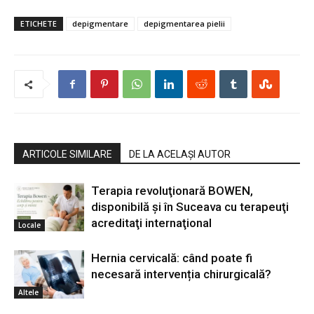
ETICHETE
depigmentare
depigmentarea pielii
ARTICOLE SIMILARE
DE LA ACELAȘI AUTOR
Terapia revoluţionară BOWEN,
disponibilă şi în Suceava cu terapeuţi
acreditaţi internaţional
Locale
Hernia cervicală: când poate fi
necesară intervenția chirurgicală?
Altele