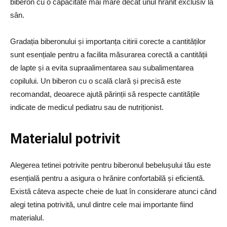
biberon cu o capacitate mai mare decât unul hrănit exclusiv la
sân.
Gradația biberonului și importanța citirii corecte a cantităților
sunt esențiale pentru a facilita măsurarea corectă a cantității
de lapte și a evita supraalimentarea sau subalimentarea
copilului. Un biberon cu o scală clară și precisă este
recomandat, deoarece ajută părinții să respecte cantitățile
indicate de medicul pediatru sau de nutriționist.
Materialul potrivit
Alegerea tetinei potrivite pentru biberonul bebelușului tău este
esențială pentru a asigura o hrănire confortabilă și eficientă.
Există câteva aspecte cheie de luat în considerare atunci când
alegi tetina potrivită, unul dintre cele mai importante fiind
materialul.