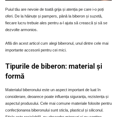
Puiul tău are nevoie de toată grija și atenția pe care i-o poți
oferi. De la hăinuțe și pampers, până la biberon și suzetă,
fiecare lucru trebuie ales pentru a-l ajuta să crească și să se
dezvolte armonios.
Află din acest articol cum alegi biberonul, unul dintre cele mai
importante accesorii pentru cei mici.
Tipurile de biberon: material și
formă
Materialul biberonului este un aspect important de luat în
considerare, deoarece poate influența siguranța, rezistența și
aspectul produsului. Cele mai comune materiale folosite pentru
confecționarea biberonului sunt sticla, plasticul și siliconul.
Sticla este reciclabilă, nu absoarbe mirosuri și nu conține