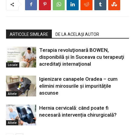
ARTICOLE SIMILARE
DE LA ACELAȘI AUTOR
Terapia revoluţionară BOWEN,
disponibilă şi în Suceava cu terapeuţi
acreditaţi internaţional
Locale
Igienizare canapele Oradea – cum
elimini mirosurile și impuritățile
ascunse
Altele
Hernia cervicală: când poate fi
necesară intervenția chirurgicală?
Altele