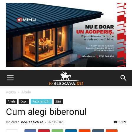
Acasă
Altele
Altele
Copii
Recomandări
Ştiri
Cum alegi biberonul
De către
e-Suceava.ro
-
02/08/2023
1809