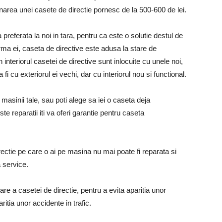
ionarea unei casete de directie pornesc de la 500-600 de lei.
referata la noi in tara, pentru ca este o solutie destul de
ma ei, caseta de directive este adusa la stare de
interiorul casetei de directive sunt inlocuite cu unele noi,
va fi cu exteriorul ei vechi, dar cu interiorul nou si functional.
masinii tale, sau poti alege sa iei o caseta deja
e reparatii iti va oferi garantie pentru caseta
irectie pe care o ai pe masina nu mai poate fi reparata si
a service.
nare a casetei de directie, pentru a evita aparitia unor
itia unor accidente in trafic.