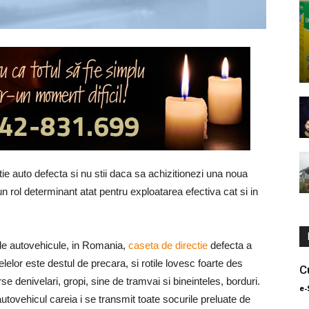
ctie auto defecta si nu stii daca sa achizitionezi una noua
n rol determinant atat pentru exploatarea efectiva cat si in
i de autovehicule, in Romania,
caseta de directie
defecta a
lelor este destul de precara, si rotile lovesc foarte des
C
rse denivelari, gropi, sine de tramvai si bineinteles, borduri.
e-
tovehicul careia i se transmit toate socurile preluate de