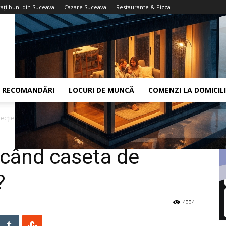
aţi buni din Suceava
Cazare Suceava
Restaurante & Pizza
RECOMANDĂRI
LOCURI DE MUNCĂ
COMENZI LA DOMICIL
ecţie se strică?
 când caseta de
?
4004