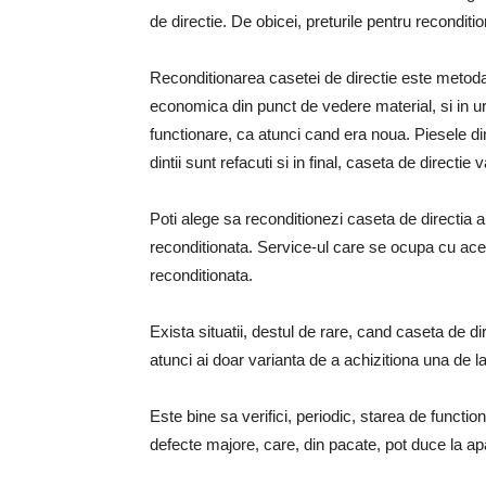
de directie. De obicei, preturile pentru recondit
Reconditionarea casetei de directie este metoda p
economica din punct de vedere material, si in ur
functionare, ca atunci cand era noua. Piesele din 
dintii sunt refacuti si in final, caseta de directie 
Poti alege sa reconditionezi caseta de directia a 
reconditionata. Service-ul care se ocupa cu acest
reconditionata.
Exista situatii, destul de rare, cand caseta de d
atunci ai doar varianta de a achizitiona una de l
Este bine sa verifici, periodic, starea de functio
defecte majore, care, din pacate, pot duce la apar