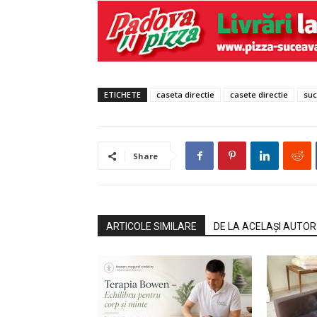
ETICHETE
caseta directie
casete directie
su
Share
ARTICOLE SIMILARE
DE LA ACELAȘI AUTOR