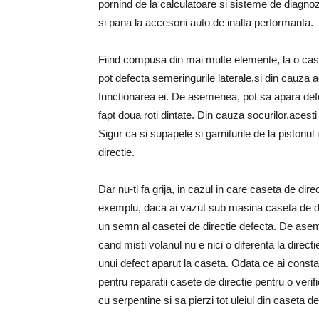
pornind de la calculatoare si sisteme de diagn
si pana la accesorii auto de inalta performanta.
Fiind compusa din mai multe elemente, la o case
pot defecta semeringurile laterale,si din cauza ac
functionarea ei. De asemenea, pot sa apara defe
fapt doua roti dintate. Din cauza socurilor,acesti
Sigur ca si supapele si garniturile de la pistonu
directie.
Dar nu-ti fa grija, in cazul in care caseta de d
exemplu, daca ai vazut sub masina caseta de dir
un semn al casetei de directie defecta. De asem
cand misti volanul nu e nici o diferenta la direct
unui defect aparut la caseta. Odata ce ai consta
pentru reparatii casete de directie pentru o veri
cu serpentine si sa pierzi tot uleiul din caseta d