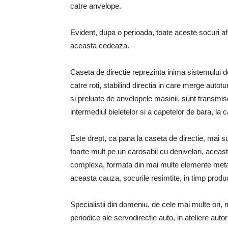
catre anvelope.
Evident, dupa o perioada, toate aceste socuri af
aceasta cedeaza.
Caseta de directie reprezinta inima sistemului d
catre roti, stabilind directia in care merge autot
si preluate de anvelopele masinii, sunt transmise
intermediul bieletelor si a capetelor de bara, la 
Este drept, ca pana la caseta de directie, mai su
foarte mult pe un carosabil cu denivelari, acea
complexa, formata din mai multe elemente metali
aceasta cauza, socurile resimtite, in timp produ
Specialistii din domeniu, de cele mai multe ori, 
periodice ale servodirectie auto, in ateliere aut