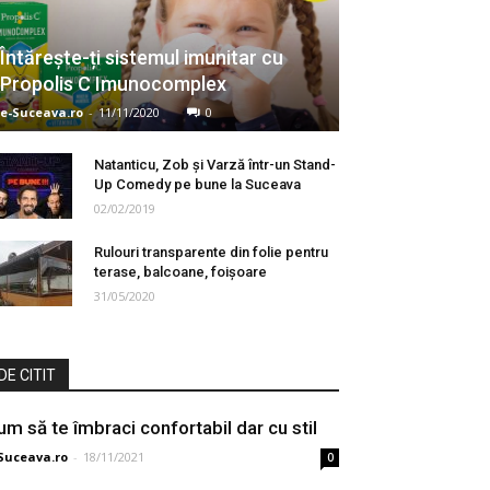
Întărește-ți sistemul imunitar cu
Propolis C Imunocomplex
e-Suceava.ro
-
11/11/2020
0
Natanticu, Zob și Varză într-un Stand-
Up Comedy pe bune la Suceava
02/02/2019
Rulouri transparente din folie pentru
terase, balcoane, foişoare
31/05/2020
DE CITIT
um să te îmbraci confortabil dar cu stil
Suceava.ro
-
18/11/2021
0