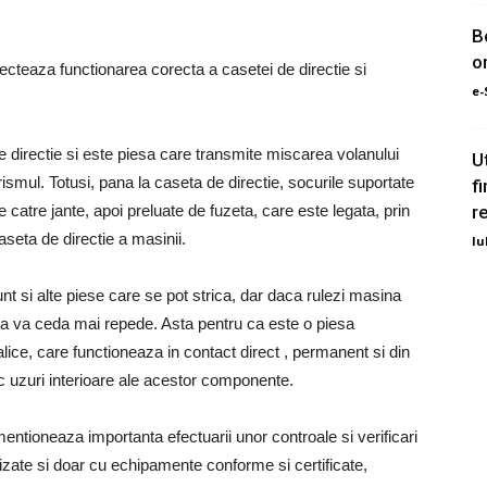
B
o
ecteaza functionarea corecta a casetei de directie si
e-
e directie si este piesa care transmite miscarea volanului
U
urismul. Totusi, pana la caseta de directie, socurile suportate
f
 catre jante, apoi preluate de fuzeta, care este legata, prin
r
caseta de directie a masinii.
Iu
nt si alte piese care se pot strica, dar daca rulezi masina
sta va ceda mai repede. Asta pentru ca este o piesa
ce, care functioneaza in contact direct , permanent si din
c uzuri interioare ale acestor componente.
mentioneaza importanta efectuarii unor controale si verificari
orizate si doar cu echipamente conforme si certificate,