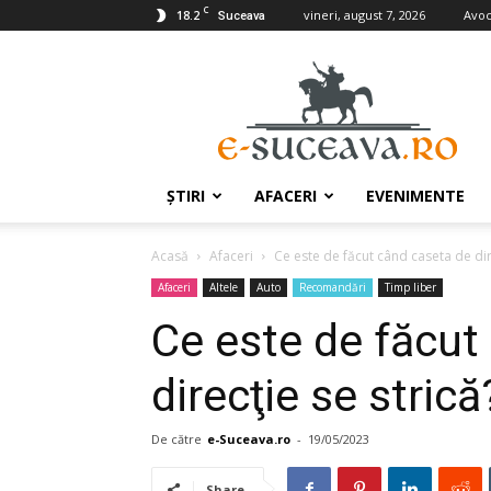
C
18.2
vineri, august 7, 2026
Avoc
Suceava
e-
Suceava.ro
ŞTIRI
AFACERI
EVENIMENTE
Acasă
Afaceri
Ce este de făcut când caseta de dir
Afaceri
Altele
Auto
Recomandări
Timp liber
Ce este de făcut
direcţie se strică
De către
e-Suceava.ro
-
19/05/2023
Share