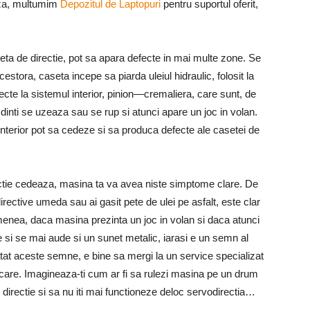
oza, multumim
Depozitul de Laptopuri
pentru suportul oferit,
ta de directie, pot sa apara defecte in mai multe zone. Se
estora, caseta incepe sa piarda uleiul hidraulic, folosit la
cte la sistemul interior, pinion—cremaliera, care sunt, de
 dinti se uzeaza sau se rup si atunci apare un joc in volan.
l interior pot sa cedeze si sa produca defecte ale casetei de
irectie cedeaza, masina ta va avea niste simptome clare. De
ective umeda sau ai gasit pete de ulei pe asfalt, este clar
enea, daca masina prezinta un joc in volan si daca atunci
ie si se mai aude si un sunet metalic, iarasi e un semn al
tat aceste semne, e bine sa mergi la un service specializat
ficare. Imagineaza-ti cum ar fi sa rulezi masina pe un drum
e directie si sa nu iti mai functioneze deloc servodirectia…