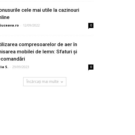
onusurile cele mai utile la cazinouri
nline
Suceava.ro
-
12/09/2022
0
tilizarea compresoarelor de aer în
inisarea mobilei de lemn: Sfaturi și
ecomandări
lia S.
-
29/09/2023
0
Încărcați mai multe