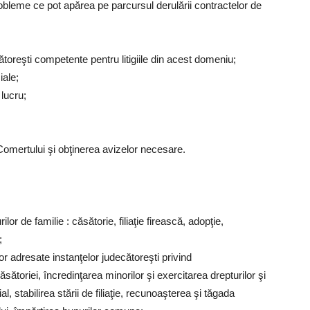
obleme ce pot apărea pe parcursul derulării contractelor de
cătoreşti competente pentru litigiile din acest domeniu;
iale;
 lucru;
 Comertului şi obţinerea avizelor necesare.
lor de familie : căsătorie, filiaţie firească, adopţie,
;
or adresate instanţelor judecătoreşti privind
sătoriei, încredinţarea minorilor şi exercitarea drepturilor şi
ial, stabilirea stării de filiaţie, recunoaşterea şi tăgada