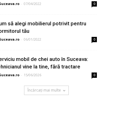
Suceava.ro
-
07/04/2022
0
um să alegi mobilierul potrivit pentru
ormitorul tău
Suceava.ro
-
06/01/2022
0
erviciu mobil de chei auto în Suceava:
hnicianul vine la tine, fără tractare
Suceava.ro
-
15/06/2026
0
Încărcați mai multe