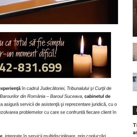
experienţă
în cadrul
Judecătoriei, Tribunalului şi Curţii de
Barourilor din România
–
Baroul Suceava
,
cabinetul de
 asigură servicii de asistenţă şi reprezentare juridică, cu o
rezolvarea problemelor cu care se confruntă fiecare client în
T
a
le
, integrate în servicii multidisciplinare, prin conlucrări