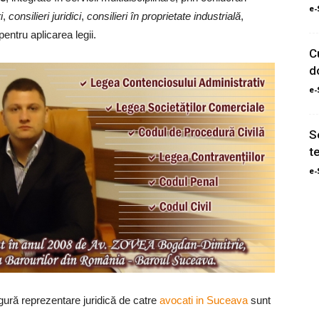
e-
i
,
consilieri juridici
,
consilieri în proprietate industrială
,
pentru aplicarea legii.
C
d
e-
S
te
e-
ură reprezentare juridică de catre
avocati in Suceava
sunt