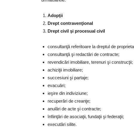
Adopţii
Drept contravenţional
Drept civil şi procesual civil
consultanţă referitoare la dreptul de proprieta
consultanţă şi redactări de contracte;
revendicări imobiliare, terenuri şi construcţii;
achiziţii imobiliare;
succesiuni şi partaje;
evacuări;
ieşire din indiviziune;
recuperări de creanţe;
anulări de acte şi contracte;
înfiinţări de asociaţii, fundaţii şi federaţii;
executări silite.