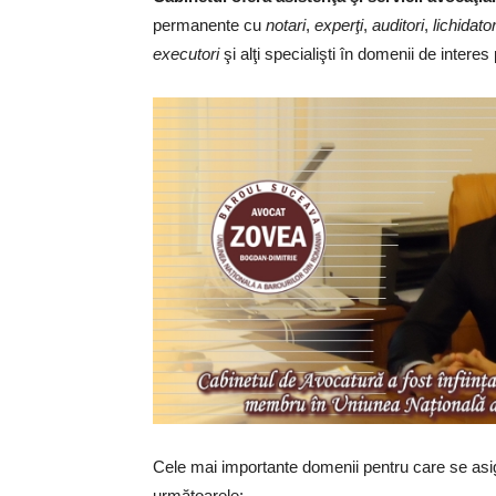
permanente cu
notari
,
experţi
,
auditori
,
lichidator
executori
şi alţi specialişti în domenii de interes 
Cele mai importante domenii pentru care se asig
următoarele: