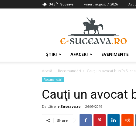
C
34.3
vineri, august 7, 2026
Avoc
Suceava
e-
Suceava.ro
ŞTIRI
AFACERI
EVENIMENTE
Acasă
Recomandări
Cauţi un avocat bun în Sucea
Recomandări
Cauţi un avocat 
De către
e-Suceava.ro
-
26/09/2019
Share