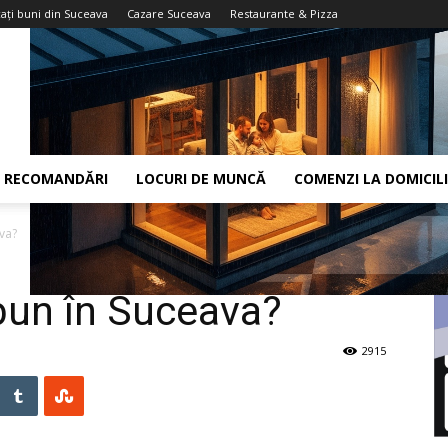
aţi buni din Suceava
Cazare Suceava
Restaurante & Pizza
RECOMANDĂRI
LOCURI DE MUNCĂ
COMENZI LA DOMICIL
va?
bun în Suceava?
2915