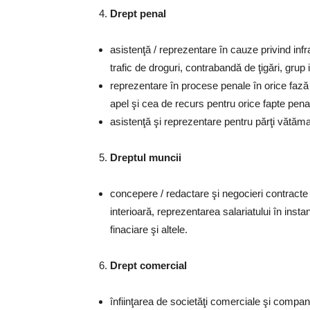
Drept penal
asistenţă / reprezentare în cauze privind infr
trafic de droguri, contrabandă de ţigări, grup 
reprezentare în procese penale în orice fază 
apel şi cea de recurs pentru orice fapte pena
asistenţă şi reprezentare pentru părţi vătămat
Dreptul muncii
concepere / redactare şi negocieri contracte
interioară, reprezentarea salariatului în instan
finaciare şi altele.
Drept comercial
înfiinţarea de societăţi comerciale şi compani