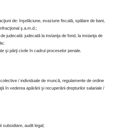
acţiuni de: înşelăciune, evaziune fiscală, spălare de bani,
infracţional ş.a.m.d.;
de judecată: judecată la instanţa de fond, la instanţa de
le;
e şi părţi civile în cadrul proceselor penale.
 colective / individuale de muncă, regulamente de ordine
ţă în vederea apărării şi recuperării drepturilor salariale /
i subsidiare, audit legal;