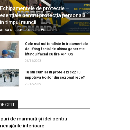
Echipamentele de protecție –
esențiale pentru protecția personală
în timpul muncii
Alina R.
-
24/10/2018
0
Cele mai noi tendinte in tratamentele
de lifting facial de ultima generatie-
liftingul facial cu fire APTOS
06/11/2023
Tu‌ ‌stii‌ ‌cum‌ ‌sa‌ ‌iti‌ ‌protejezi‌ ‌copilul‌
‌impotriva‌ ‌bolilor‌ ‌din‌ ‌sezonul‌ ‌rece?‌
20/12/2019
DE CITIT
ipuri de marmură și idei pentru
menajările interioare