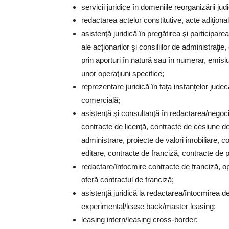
servicii juridice în domeniile reorganizării judi
redactarea actelor constitutive, acte adiţion
asistenţă juridică în pregătirea şi participar
ale acţionarilor şi consiliilor de administraţi
prin aporturi în natură sau în numerar, emisiun
unor operaţiuni specifice;
reprezentare juridică în faţa instanţelor jude
comercială;
asistenţă şi consultanţă în redactarea/negoci
contracte de licenţă, contracte de cesiune 
administrare, proiecte de valori imobiliare, 
editare, contracte de franciză, contracte de 
redactare/întocmire contracte de franciză, op
oferă contractul de franciză;
asistenţă juridică la redactarea/întocmirea d
experimental/lease back/master leasing;
leasing intern/leasing cross-border;