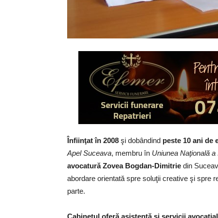
Înfiinţat în 2008
şi dobândind
peste 10 ani de 
Apel Suceava
, membru în
Uniunea Naţională a 
avocatură Zovea Bogdan-Dimitrie
din Suceava
abordare orientată spre soluţii creative şi spre 
parte.
Cabinetul oferă asistenţă şi servicii avocaţia