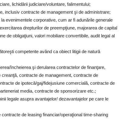
ciare, lichidării judiciare/voluntare, falimentului;
ale, inclusiv contracte de management şi de administrare;
ea la evenimentele corporative, cum ar fi adunările generale
e, exercitarea drepturilor de preempţiune, majorarea de capital
e de obligaţiuni, valori mobiliare convertibile, audit legal al
cătoreşti competente având ca obiect litigii de natură
erea/încheierea şi derularea contractelor de finanţare,
de creanţă, contracte de management, contracte de
contracte de ipotecă/gaj/fidejusiune comercială, contracte de
parteneriat media, contracte de sponsorizare etc.;
inii legale asupra avantajelor/ dezavantajelor pe care le
e contracte de leasing financiar/operaţional time-sharing